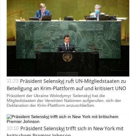
Gesellschaft und
Kultur
Sport
Kriminalität
Notstand und
Notfälle
ZUSÄTZLICH
LEISTUNGEN
Veröffentlichungen
Abonnement
Interview
Fotobank
Präsident Selenskyj ruft UN-Mitgliedstaaten zu
11:23
Fotos
Beteiligung an Krim-Plattform auf und kritisiert UNO
Präsident der Ukraine Wolodymyr Selenskyj hat die
Video
Mitgliedstaaten der Vereinten Nationen aufgerufen, sich der
Deklaration der Krim-Plattform anzuschließen.
Präsident Selenskyj trifft sich in New York mit
10:10
britischem Premier Johnson