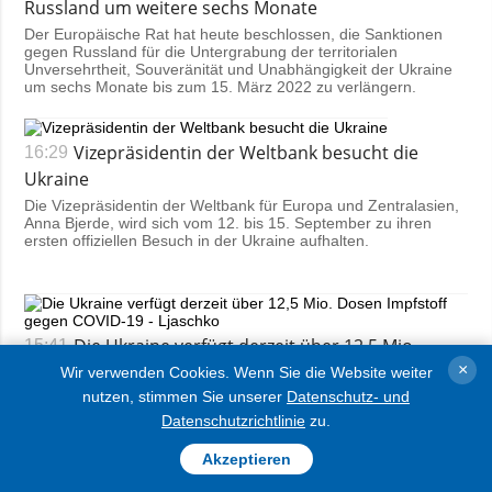
Russland um weitere sechs Monate
Der Europäische Rat hat heute beschlossen, die Sanktionen
gegen Russland für die Untergrabung der territorialen
Unversehrtheit, Souveränität und Unabhängigkeit der Ukraine
um sechs Monate bis zum 15. März 2022 zu verlängern.
Vizepräsidentin der Weltbank besucht die
16:29
Ukraine
Die Vizepräsidentin der Weltbank für Europa und Zentralasien,
Anna Bjerde, wird sich vom 12. bis 15. September zu ihren
ersten offiziellen Besuch in der Ukraine aufhalten.
Die Ukraine verfügt derzeit über 12,5 Mio.
15:41
×
Dosen Impfstoff gegen COVID-19 - Ljaschko
Wir verwenden Cookies. Wenn Sie die Website weiter
nutzen, stimmen Sie unserer
Datenschutz- und
In der Ukraine gebe es 12,5 Millionen Dosen Impfstoff gegen
das Coronavirus und bis Ende des Jahres werden wöchentlich
Datenschutzrichtlinie
zu.
weitere Partien geliefert, sagte heute der Gesundheitsminister
der Ukraine, Wiktor Ljaschko, vor Journalisten, berichtet ein
Akzeptieren
Korrespondent von Ukrinform.