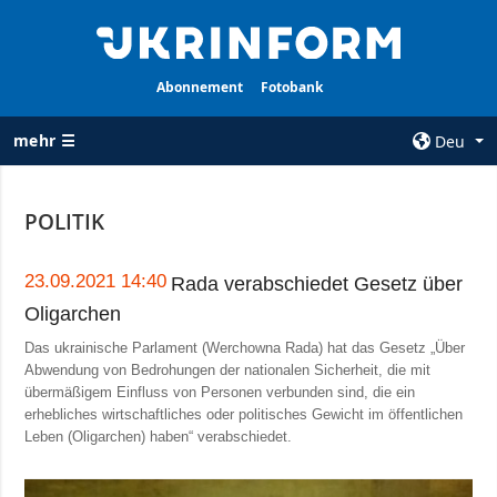
Abonnement
Fotobank
mehr ☰
Deu
×
POLITIK
ALLE
AGENTUR
RUBRIKEN
Über uns
23.09.2021 14:40
Rada verabschiedet Gesetz über
Krieg
Oligarchen
Kontakte
Wiederaufbau
Das ukrainische Parlament (Werchowna Rada) hat das Gesetz „Über
services
der Ukraine
Abwendung von Bedrohungen der nationalen Sicherheit, die mit
Politik zur
übermäßigem Einfluss von Personen verbunden sind, die ein
Politik
Vertraulichkeit
erhebliches wirtschaftliches oder politisches Gewicht im öffentlichen
und zum Schutz
Wirtschaft
Leben (Oligarchen) haben“ verabschiedet.
personenbezogener
Militär
Daten