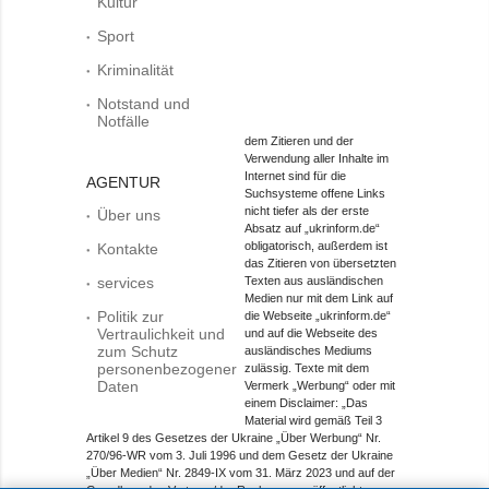
Kultur
Sport
Kriminalität
Notstand und
Notfälle
dem Zitieren und der
Verwendung aller Inhalte im
Internet sind für die
AGENTUR
Suchsysteme offene Links
nicht tiefer als der erste
Über uns
Absatz auf „ukrinform.de“
obligatorisch, außerdem ist
Kontakte
das Zitieren von übersetzten
services
Texten aus ausländischen
Medien nur mit dem Link auf
Politik zur
die Webseite „ukrinform.de“
Vertraulichkeit und
und auf die Webseite des
zum Schutz
ausländisches Mediums
personenbezogener
zulässig. Texte mit dem
Daten
Vermerk „Werbung“ oder mit
einem Disclaimer: „Das
Material wird gemäß Teil 3
Artikel 9 des Gesetzes der Ukraine „Über Werbung“ Nr.
270/96-WR vom 3. Juli 1996 und dem Gesetz der Ukraine
„Über Medien“ Nr. 2849-IX vom 31. März 2023 und auf der