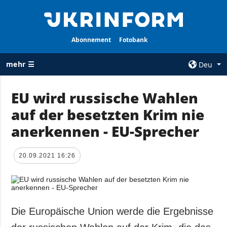
Abonnement
Fotobank
mehr ☰
Deu
×
EU wird russische Wahlen
auf der besetzten Krim nie
ALLE
AGENTUR
RUBRIKEN
anerkennen - EU-Sprecher
Über uns
Krieg
Kontakte
Wiederaufbau
20.09.2021 16:26
services
der Ukraine
Politik zur
Politik
Vertraulichkeit
und zum Schutz
Wirtschaft
personenbezogener
Die Europäische Union werde die Ergebnisse
Militär
Daten