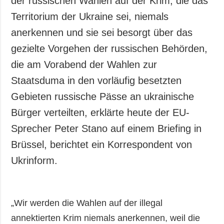
der russischen Wahlen auf der Krim, die das
Gesellschaft und
Territorium der Ukraine sei, niemals
Kultur
anerkennen und sie sei besorgt über das
Sport
gezielte Vorgehen der russischen Behörden,
Kriminalität
die am Vorabend der Wahlen zur
Notstand und
Notfälle
Staatsduma in den vorläufig besetzten
Gebieten russische Pässe an ukrainische
ZUSÄTZLICH
LEISTUNGEN
Veröffentlichungen
Abonnement
Bürger verteilten, erklärte heute der EU-
Interview
Fotobank
Sprecher Peter Stano auf einem Briefing in
Fotos
Brüssel, berichtet ein Korrespondent von
Video
Ukrinform.
„Wir werden die Wahlen auf der illegal
annektierten Krim niemals anerkennen, weil die