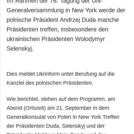
Im Rahmen der 76. Tagung der UN-
Gesellschaft und
Generalversammlung in New York werde der
Kultur
polnische Präsident Andrzej Duda manche
Sport
Präsidenten treffen, insbesondere den
Kriminalität
ukrainischen Präsidenten Wolodymyr
Notstand und
Notfälle
Selenskyj.
ZUSÄTZLICH
LEISTUNGEN
Veröffentlichungen
Abonnement
Dies meldet Ukrinform unter Berufung auf die
Interview
Fotobank
Kanzlei des polnischen Präsidenten.
Fotos
Video
Wie berichtet, stehen auf dem Programm, am
Abend (Ortszeit) am 21. September in dem
Generalkonsulat von Polen in New York Treffen
der Präsidenten Duda, Selenskyj und der