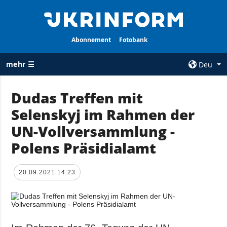
Abonnement
Fotobank
mehr ☰
Deu
×
Dudas Treffen mit
Selenskyj im Rahmen der
ALLE
AGENTUR
RUBRIKEN
UN-Vollversammlung -
Über uns
Krieg
Polens Präsidialamt
Kontakte
Wiederaufbau
services
der Ukraine
20.09.2021 14:23
Politik zur
Politik
Vertraulichkeit
und zum Schutz
Wirtschaft
personenbezogener
Militär
Daten