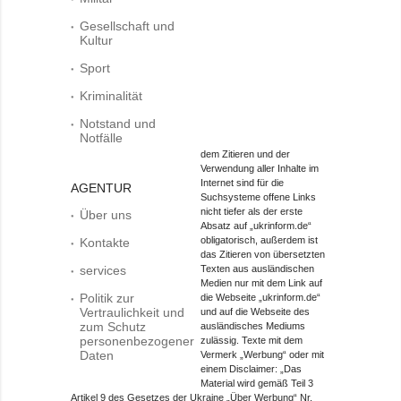
Gesellschaft und
Kultur
Sport
Kriminalität
Notstand und
Notfälle
dem Zitieren und der
Verwendung aller Inhalte im
Internet sind für die
AGENTUR
Suchsysteme offene Links
nicht tiefer als der erste
Über uns
Absatz auf „ukrinform.de“
obligatorisch, außerdem ist
Kontakte
das Zitieren von übersetzten
services
Texten aus ausländischen
Medien nur mit dem Link auf
Politik zur
die Webseite „ukrinform.de“
Vertraulichkeit und
und auf die Webseite des
zum Schutz
ausländisches Mediums
personenbezogener
zulässig. Texte mit dem
Daten
Vermerk „Werbung“ oder mit
einem Disclaimer: „Das
Material wird gemäß Teil 3
Artikel 9 des Gesetzes der Ukraine „Über Werbung“ Nr.