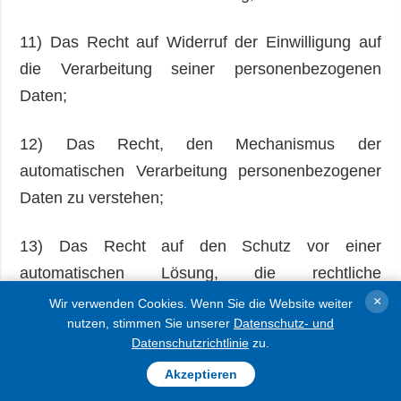
11) Das Recht auf Widerruf der Einwilligung auf
die Verarbeitung seiner personenbezogenen
Daten;
12) Das Recht, den Mechanismus der
automatischen Verarbeitung personenbezogener
Daten zu verstehen;
13) Das Recht auf den Schutz vor einer
automatischen Lösung, die rechtliche
Konsequenzen für ihn hat.
×
Wir verwenden Cookies. Wenn Sie die Website weiter
nutzen, stimmen Sie unserer
Datenschutz- und
Datenschutzrichtlinie
zu.
Für die Aktualisierung, Berichtigung, Löschung
oder das Blockieren Ihrer personenbezogenen
Akzeptieren