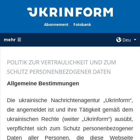
Abonnement
Fotobank
mehr ☰
Deu
×
POLITIK ZUR VERTRAULICHKEIT UND ZUM
ALLE
AGENTUR
SCHUTZ PERSONENBEZOGENER DATEN
RUBRIKEN
Über uns
Allgemeine Bestimmungen
Krieg
Kontakte
Wiederaufbau
services
Die ukrainische Nachrichtenagentur „Ukrinform“,
der Ukraine
Politik zur
die angemeldet ist und ihre Tätigkeit gemäß dem
Politik
Vertraulichkeit
ukrainischen Rechte (weiter „Ukrinform“) ausübt,
und zum Schutz
Wirtschaft
verpflichtet sich zum Schutz personenbezogener
personenbezogener
Militär
Daten
Daten aller Personen, die diese Webseite