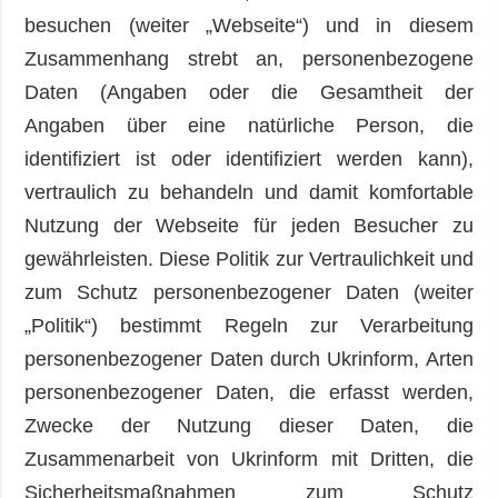
Gesellschaft und
besuchen (weiter „Webseite“) und in diesem
Kultur
Zusammenhang strebt an, personenbezogene
Sport
Daten (Angaben oder die Gesamtheit der
Kriminalität
Angaben über eine natürliche Person, die
Notstand und
identifiziert ist oder identifiziert werden kann),
Notfälle
vertraulich zu behandeln und damit komfortable
ZUSÄTZLICH
LEISTUNGEN
Nutzung der Webseite für jeden Besucher zu
Veröffentlichungen
Abonnement
gewährleisten. Diese Politik zur Vertraulichkeit und
Interview
Fotobank
zum Schutz personenbezogener Daten (weiter
Fotos
„Politik“) bestimmt Regeln zur Verarbeitung
Video
personenbezogener Daten durch Ukrinform, Arten
personenbezogener Daten, die erfasst werden,
Zwecke der Nutzung dieser Daten, die
Zusammenarbeit von Ukrinform mit Dritten, die
Sicherheitsmaßnahmen zum Schutz