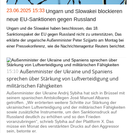
Gesellschaft und
Kultur
23.06.2025 15:33
Ungarn und Slowakei blockieren
Sport
neue EU-Sanktionen gegen Russland
Kriminalität
Ungarn und die Slowakei haben beschlossen, das 18.
Sanktionspaket der EU gegen Russland nicht zu unterstützen, Das
Notstand und
erklärte der ungarische Außenminister Peter Szijjarto am Montag bei
Notfälle
einer Pressekonferenz, wie die Nachrichtenagentur Reuters berichtet.
ZUSÄTZLICH
LEISTUNGEN
Veröffentlichungen
Abonnement
Außenminister der Ukraine und Spaniens
15:10
Interview
Fotobank
sprechen über Stärkung von Luftverteidigung und
Fotos
militärischen Fähigkeiten
Außenminister der Ukraine Andrij Sybiha hat sich in Brüssel mit
Video
seinem spanischen Amtskollegen José Manuel Albares
getroffen. „Wir erörterten weitere Schritte zur Stärkung der
ukrainischen Luftverteidigung und der militärischen Fähigkeiten
sowie zusätzliche Instrumente, um den Sanktionsdruck auf
Russland deutlich zu erhöhen und so den Frieden
voranzubringen“, schrieb Sybiha auf der Plattform X. Das
müsse ein Monat des verstärkten Drucks auf den Aggressor
sein, betonte er.