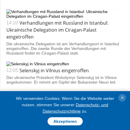
Verhandlungen mit Russland in Istanbul:
14:10
Ukrainische Delegation im Ciragan-Palast
eingetroffen
Die ukrainische Delegation ist am Verhandlungsort in Istanbul
eingetroffen. Die zweite Runde der Verhandlungen mit
Russland findet im Ciragan-Palast statt.
Selenskyj in Vilnius eingetroffen
12:05
Der ukrainische Präsident Wolodymyr Selenskyj ist in Vilnius
angekommen. Er nimmt am Gipfel der Bukarester Neun teil.
×
Wir verwenden Cookies. Wenn Sie die Website weiter
nutzen, stimmen Sie unserer
Datenschutz- und
Datenschutzrichtlinie
zu.
Selenskyj begrüßt Nawrocki zu Sieg bei
11:42
Akzeptieren
Präsidentschaftswahl in Polen