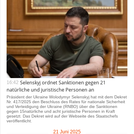
Selenskyj ordnet Sanktionen gegen 21
16:42
natürliche und juristische Personen an
Präsident der Ukraine Wolodymyr Selenskyj hat mit dem Dekret
Nr. 417/2025 den Beschluss des Rates für nationale Sicherheit
und Verteidigung der Ukraine (RNBO) über die Sanktionen
gegen 15natürliche und acht juristische Personen in Kraft
gesetzt. Das Dekret wird auf der Webseite des Staatschefs
veröffentlicht.
21 Juni 2025