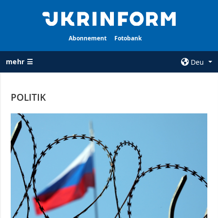
Abonnement
Fotobank
mehr ☰
Deu
×
POLITIK
ALLE
AGENTUR
RUBRIKEN
Über uns
Krieg
Kontakte
Wiederaufbau
services
der Ukraine
Politik zur
Politik
Vertraulichkeit
und zum Schutz
Wirtschaft
personenbezogener
Militär
Daten