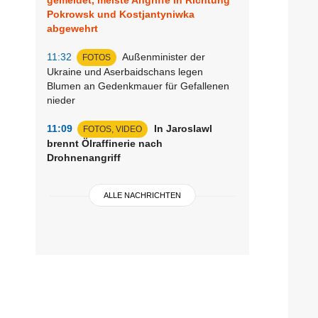
Pokrowsk und Kostjantyniwka
abgewehrt
11:32
Außenminister der
FOTOS
Ukraine und Aserbaidschans legen
Blumen an Gedenkmauer für Gefallenen
nieder
11:09
In Jaroslawl
FOTOS, VIDEO
brennt Ölraffinerie nach
Drohnenangriff
ALLE NACHRICHTEN