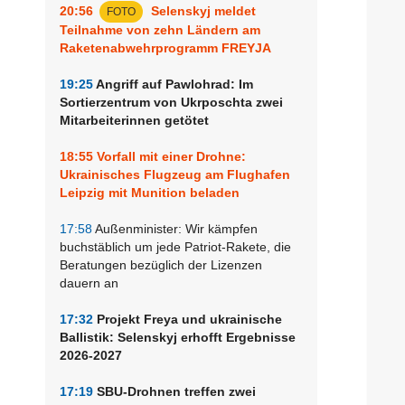
20:56
Selenskyj meldet
FOTO
Teilnahme von zehn Ländern am
Raketenabwehrprogramm FREYJA
19:25
Angriff auf Pawlohrad: Im
Sortierzentrum von Ukrposchta zwei
Mitarbeiterinnen getötet
18:55
Vorfall mit einer Drohne:
Ukrainisches Flugzeug am Flughafen
Leipzig mit Munition beladen
17:58
Außenminister: Wir kämpfen
buchstäblich um jede Patriot-Rakete, die
Beratungen bezüglich der Lizenzen
dauern an
n
17:32
Projekt Freya und ukrainische
Ballistik: Selenskyj erhofft Ergebnisse
2026-2027
17:19
SBU-Drohnen treffen zwei