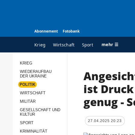
Abonnement
Fotobank
mehr ☰
Krieg
Wirtschaft
Sport
KRIEG
Angesich
WIEDERAUFBAU
ALLE RUBRIKEN
A
DER UKRAINE
Krieg
Ü
ist Druck
POLITIK
Wiederaufbau der
K
WIRTSCHAFT
genug - S
Ukraine
MILITÄR
s
Politik
GESELLSCHAFT UND
P
KULTUR
Wirtschaft
u
27.04.2025 20:23
SPORT
p
Militär
KRIMINALITÄT
D