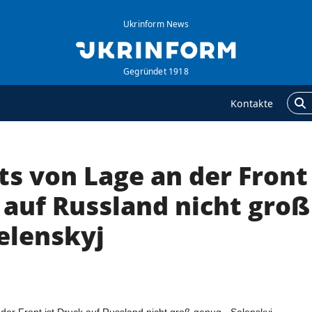
Ukrinform News
Gegründet 1918
Kontakte
ts von Lage an der Front
GENTUR
ZUSÄTZLICH
ber uns
Veröffentlichungen
 auf Russland nicht groß
ontakte
Interview
elenskyj
ervices
Fotos
olitik zur Vertraulichkeit
Video
nd zum Schutz
ersonenbezogener
aten