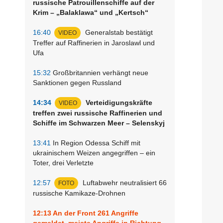
russische Patrouillenschiffe auf der
Krim – „Balaklawa“ und „Kertsch“
16:40
Generalstab bestätigt
VIDEO
Treffer auf Raffinerien in Jaroslawl und
Ufa
15:32
Großbritannien verhängt neue
Sanktionen gegen Russland
14:34
Verteidigungskräfte
VIDEO
treffen zwei russische Raffinerien und
Schiffe im Schwarzen Meer – Selenskyj
13:41
In Region Odessa Schiff mit
ukrainischem Weizen angegriffen – ein
Toter, drei Verletzte
12:57
Luftabwehr neutralisiert 66
FOTO
russische Kamikaze-Drohnen
12:13
An der Front 261 Angriffe
gemeldet, meiste Angriffe in Richtung