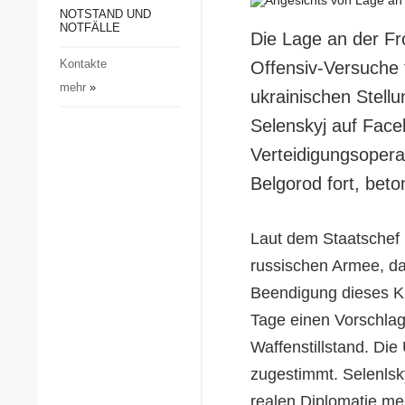
Gesellschaft und Kultur
NOTSTAND UND
NOTFÄLLE
Die Lage an der Fro
Sport
Kontakte
Offensiv-Versuche 
Kriminalität
mehr
»
ukrainischen Stell
Notstand und Notfälle
Selenskyj auf Faceb
Verteidigungsopera
Belgorod fort, beto
Laut dem Staatschef b
russischen Armee, da
Beendigung dieses Kr
Tage einen Vorschlag
Waffenstillstand. Di
zugestimmt. Selenlsk
realen Diplomatie me