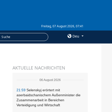
Freitag, 07 August 2026, 07:41
Deu
×
LEISTUNGEN
AKTUELLE NACHRICHTEN
Abonnement
Fotobank
06 August 2026
21:59
Selenskyj erörtert mit
aserbaidschanischem Außenminister die
Zusammenarbeit in Bereichen
Verteidigung und Wirtschaft