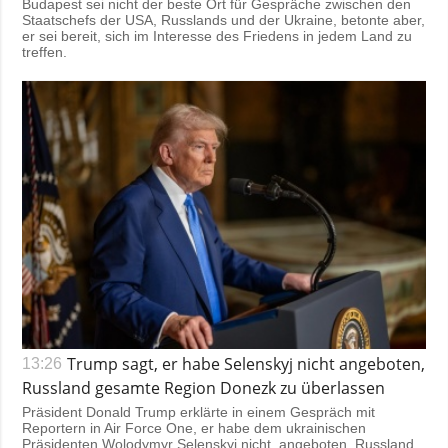
Budapest sei nicht der beste Ort für Gespräche zwischen den
Staatschefs der USA, Russlands und der Ukraine, betonte aber,
er sei bereit, sich im Interesse des Friedens in jedem Land zu
treffen.
Trump sagt, er habe Selenskyj nicht angeboten,
13:26
Russland gesamte Region Donezk zu überlassen
Präsident Donald Trump erklärte in einem Gespräch mit
Reportern in Air Force One, er habe dem ukrainischen
Präsidenten Wolodymyr Selenskyj nicht angeboten, Russland