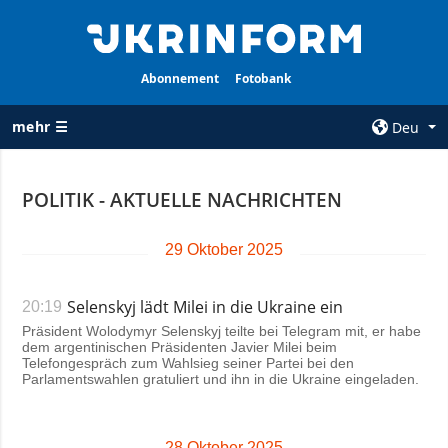
Abonnement
Fotobank
mehr ☰
Deu
×
POLITIK - AKTUELLE NACHRICHTEN
ALLE
AGENTUR
RUBRIKEN
29 Oktober 2025
Über uns
Krieg
Kontakte
Selenskyj lädt Milei in die Ukraine ein
20:19
Wiederaufbau
services
der Ukraine
Präsident Wolodymyr Selenskyj teilte bei Telegram mit, er habe
dem argentinischen Präsidenten Javier Milei beim
Politik zur
Politik
Telefongespräch zum Wahlsieg seiner Partei bei den
Vertraulichkeit
Parlamentswahlen gratuliert und ihn in die Ukraine eingeladen.
und zum Schutz
Wirtschaft
personenbezogener
Militär
Daten
28 Oktober 2025