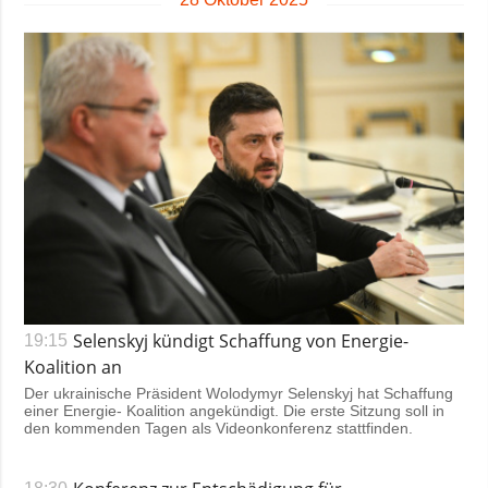
Gesellschaft und
Kultur
Sport
Kriminalität
Notstand und
Notfälle
ZUSÄTZLICH
LEISTUNGEN
Veröffentlichungen
Abonnement
Interview
Fotobank
Fotos
Selenskyj kündigt Schaffung von Energie-
19:15
Video
Koalition an
Der ukrainische Präsident Wolodymyr Selenskyj hat Schaffung
einer Energie- Koalition angekündigt. Die erste Sitzung soll in
den kommenden Tagen als Videonkonferenz stattfinden.