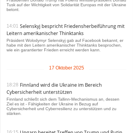
Präsidenten Donald Trump hat Polens Ministerpräsident Donald
Tusk auf der Wichtigkeit von Solidarität Europas mit der Ukraine
betont.
Selenskyj bespricht Friedensherbeiführung mit
14:01
Leitern amerikanischer Thinktanks
Präsident Wolodymyr Selenskyj gab auf Facebook bekannt, er
habe mit den Leitern amerikanischer Thinktanks besprochen,
wie ein garantierter Frieden erreicht werden kann.
17 Oktober 2025
Finnland wird die Ukraine im Bereich
18:28
Cybersicherheit unterstützen
Finnland schließt sich dem Tallinn-Mechanismus an, dessen
Ziel es ist - Fähigkeiten der Ukraine in Bezug auf
Cybersicherheit und Cyberresilienz zu unterstützen und zu
stärken.
Ungarn bereitet Treffen von Trump und Putin
16:15