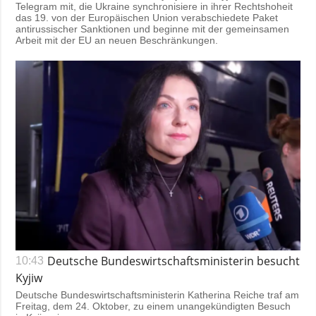
Telegram mit, die Ukraine synchronisiere in ihrer Rechtshoheit
das 19. von der Europäischen Union verabschiedete Paket
antirussischer Sanktionen und beginne mit der gemeinsamen
Arbeit mit der EU an neuen Beschränkungen.
Deutsche Bundeswirtschaftsministerin besucht
10:43
Kyjiw
Deutsche Bundeswirtschaftsministerin Katherina Reiche traf am
Freitag, dem 24. Oktober, zu einem unangekündigten Besuch