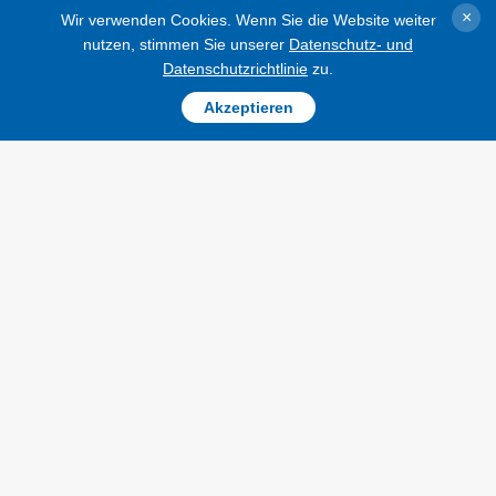
der Position des ungarischen Ministerpräsidenten Viktor Orbán
×
Wir verwenden Cookies. Wenn Sie die Website weiter
Mitglied der Europäischen Union sein werde.
nutzen, stimmen Sie unserer
Datenschutz- und
Datenschutzrichtlinie
zu.
RUBRIKEN
VERÖFFENTLICHUNGEN
Bei
Akzeptieren
Krieg
INTERVIEW
Wiederaufbau der
FOTOS
Ukraine
VIDEO
Politik
Wirtschaft
Militär
Gesellschaft und
Kultur
Sport
Kriminalität
Notstand und
Notfälle
dem Zitieren und der