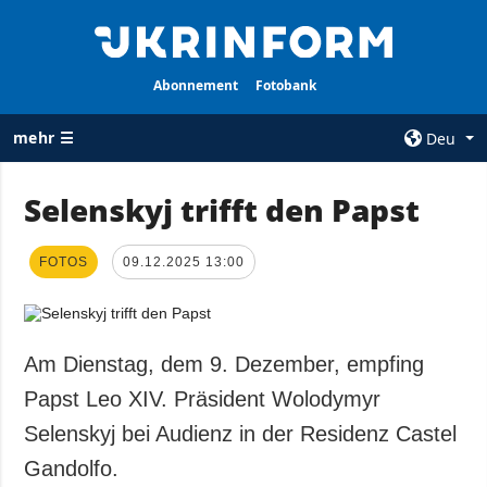
Abonnement
Fotobank
mehr ☰
Deu
×
Selenskyj trifft den Papst
ALLE
AGENTUR
FOTOS
09.12.2025 13:00
RUBRIKEN
Über uns
Krieg
Kontakte
Wiederaufbau
services
der Ukraine
Am Dienstag, dem 9. Dezember, empfing
Politik zur
Politik
Papst Leo XIV. Präsident Wolodymyr
Vertraulichkeit
und zum Schutz
Wirtschaft
Selenskyj bei Audienz in der Residenz Castel
personenbezogener
Militär
Gandolfo.
Daten