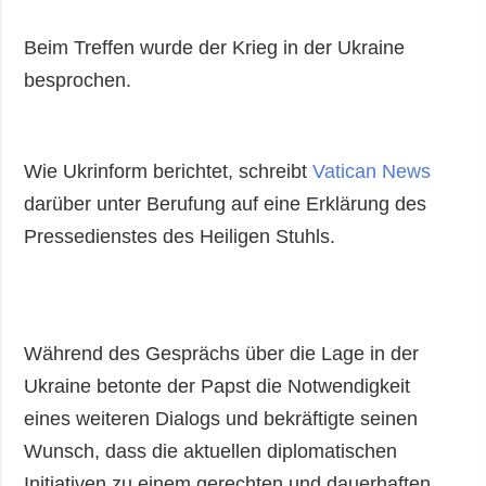
Gesellschaft und
Kultur
Beim Treffen wurde der Krieg in der Ukraine
Sport
besprochen.
Kriminalität
Notstand und
Notfälle
Wie Ukrinform berichtet, schreibt
Vatican News
darüber unter Berufung auf eine Erklärung des
ZUSÄTZLICH
LEISTUNGEN
Pressedienstes des Heiligen Stuhls.
Veröffentlichungen
Abonnement
Interview
Fotobank
Fotos
Video
Während des Gesprächs über die Lage in der
Ukraine betonte der Papst die Notwendigkeit
eines weiteren Dialogs und bekräftigte seinen
Wunsch, dass die aktuellen diplomatischen
Initiativen zu einem gerechten und dauerhaften