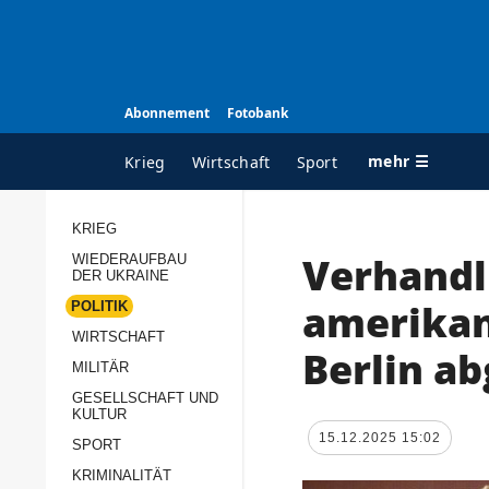
Abonnement
Fotobank
mehr ☰
Krieg
Wirtschaft
Sport
KRIEG
Verhandl
WIEDERAUFBAU
ALLE RUBRIKEN
A
DER UKRAINE
Krieg
Ü
amerikan
POLITIK
Wiederaufbau der
K
WIRTSCHAFT
Berlin a
Ukraine
MILITÄR
s
Politik
GESELLSCHAFT UND
P
KULTUR
Wirtschaft
u
15.12.2025 15:02
SPORT
p
Militär
KRIMINALITÄT
D