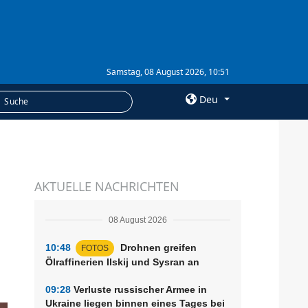
Samstag, 08 August 2026, 10:51
Deu
×
LEISTUNGEN
AKTUELLE NACHRICHTEN
Abonnement
Fotobank
08 August 2026
10:48
Drohnen greifen
FOTOS
Ölraffinerien Ilskij und Sysran an
09:28
Verluste russischer Armee in
Ukraine liegen binnen eines Tages bei