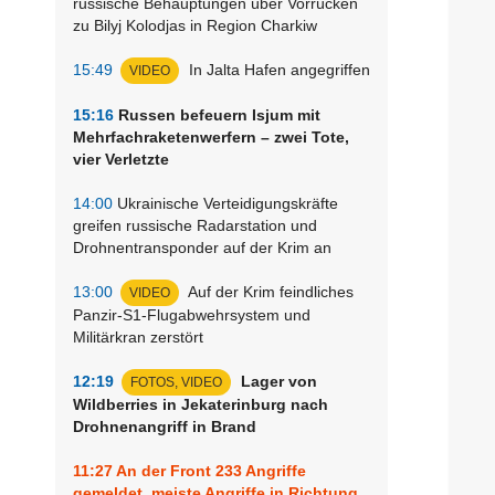
russische Behauptungen über Vorrücken
zu Bilyj Kolodjas in Region Charkiw
15:49
In Jalta Hafen angegriffen
VIDEO
15:16
Russen befeuern Isjum mit
Mehrfachraketenwerfern – zwei Tote,
vier Verletzte
14:00
Ukrainische Verteidigungskräfte
greifen russische Radarstation und
Drohnentransponder auf der Krim an
13:00
Auf der Krim feindliches
VIDEO
Panzir-S1-Flugabwehrsystem und
Militärkran zerstört
12:19
Lager von
FOTOS, VIDEO
Wildberries in Jekaterinburg nach
Drohnenangriff in Brand
11:27
An der Front 233 Angriffe
gemeldet, meiste Angriffe in Richtung