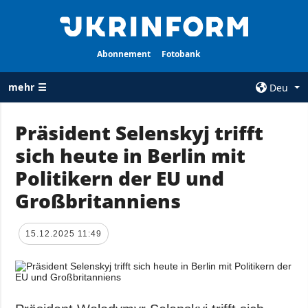
Abonnement
Fotobank
mehr ☰
Deu
×
Präsident Selenskyj trifft
sich heute in Berlin mit
ALLE
AGENTUR
RUBRIKEN
Politikern der EU und
Über uns
Krieg
Großbritanniens
Kontakte
Wiederaufbau
services
der Ukraine
15.12.2025 11:49
Politik zur
Politik
Vertraulichkeit
und zum Schutz
Wirtschaft
personenbezogener
Militär
Daten