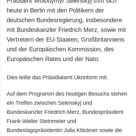
Präsident Wolodymyr Selenskyj trifft sich
Gesellschaft und
heute in Berlin mit den Politikern der
Kultur
deutschen Bundesregierung, insbesondere
Sport
mit Bundeskanzler Friedrich Merz, sowie mit
Kriminalität
Vertretern der EU-Staaten, Großbritanniens
Notstand und
Notfälle
und der Europäischen Kommission, des
Europäischen Rates und der Nato.
ZUSÄTZLICH
LEISTUNGEN
Veröffentlichungen
Abonnement
Dies teilte das Präsidialamt Ukrinform mit.
Interview
Fotobank
Fotos
Auf dem Programm des heutigen Besuchs stehen
Video
ein Treffen zwischen Selenskyj und
Bundeskanzler Friedrich Merz, Bundespräsident
Frank-Walter Steinmeier und
Bundestagspräsidentin Julia Klöckner sowie die