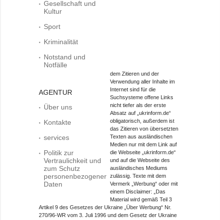
Gesellschaft und
Kultur
Sport
Kriminalität
Notstand und
Notfälle
dem Zitieren und der
Verwendung aller Inhalte im
Internet sind für die
AGENTUR
Suchsysteme offene Links
nicht tiefer als der erste
Über uns
Absatz auf „ukrinform.de“
obligatorisch, außerdem ist
Kontakte
das Zitieren von übersetzten
services
Texten aus ausländischen
Medien nur mit dem Link auf
Politik zur
die Webseite „ukrinform.de“
Vertraulichkeit und
und auf die Webseite des
zum Schutz
ausländisches Mediums
personenbezogener
zulässig. Texte mit dem
Daten
Vermerk „Werbung“ oder mit
einem Disclaimer: „Das
Material wird gemäß Teil 3
Artikel 9 des Gesetzes der Ukraine „Über Werbung“ Nr.
270/96-WR vom 3. Juli 1996 und dem Gesetz der Ukraine