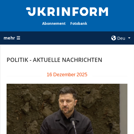
Abonnement
Fotobank
mehr ☰
Deu
×
POLITIK - AKTUELLE NACHRICHTEN
ALLE
AGENTUR
RUBRIKEN
16 Dezember 2025
Über uns
Krieg
Kontakte
Wiederaufbau
services
der Ukraine
Politik zur
Politik
Vertraulichkeit
und zum Schutz
Wirtschaft
personenbezogener
Militär
Daten