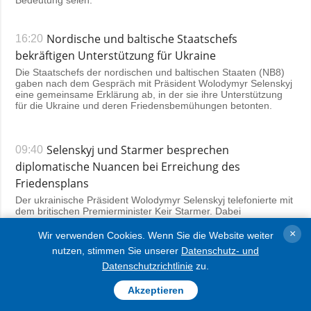
Nordische und baltische Staatschefs
16:20
bekräftigen Unterstützung für Ukraine
Die Staatschefs der nordischen und baltischen Staaten (NB8)
gaben nach dem Gespräch mit Präsident Wolodymyr Selenskyj
eine gemeinsame Erklärung ab, in der sie ihre Unterstützung
für die Ukraine und deren Friedensbemühungen betonten.
Selenskyj und Starmer besprechen
09:40
diplomatische Nuancen bei Erreichung des
Friedensplans
Der ukrainische Präsident Wolodymyr Selenskyj telefonierte mit
dem britischen Premierminister Keir Starmer. Dabei
besprachen sie die Nuancen der diplomatischen Arbeit bei der
Planung des Friedensprozesses.
×
Wir verwenden Cookies. Wenn Sie die Website weiter
nutzen, stimmen Sie unserer
Datenschutz- und
22 November 2025
Datenschutzrichtlinie
zu.
Akzeptieren
G20-Gipfel: Staats- und Regierungschefs
14:31