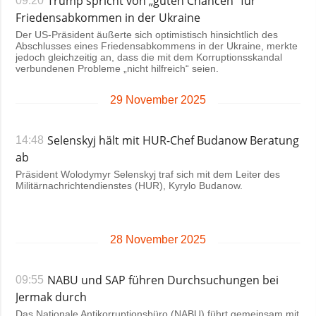
Trump spricht von „guten Chancen“ für
09:20
Friedensabkommen in der Ukraine
Der US-Präsident äußerte sich optimistisch hinsichtlich des
Abschlusses eines Friedensabkommens in der Ukraine, merkte
jedoch gleichzeitig an, dass die mit dem Korruptionsskandal
verbundenen Probleme „nicht hilfreich“ seien.
29 November 2025
Selenskyj hält mit HUR-Chef Budanow Beratung
14:48
ab
Präsident Wolodymyr Selenskyj traf sich mit dem Leiter des
Militärnachrichtendienstes (HUR), Kyrylo Budanow.
28 November 2025
NABU und SAP führen Durchsuchungen bei
09:55
Jermak durch
Das Nationale Antikorruptionsbüro (NABU) führt gemeinsam mit