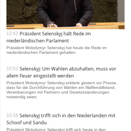
Gesellschaft und
Kultur
Sport
Kriminalität
Präsident Selenskyj hält Rede im
12:43
Notstand und
niederländischen Parlament
Notfälle
Präsident Wolodymyr Selenskyj hat heute die Rede im
niederländischen Parlament gehalten.
ZUSÄTZLICH
LEISTUNGEN
Veröffentlichungen
Abonnement
Selenskyj: Um Wahlen abzuhalten, muss vor
10:53
Interview
Fotobank
allem Feuer eingestellt werden
Präsident Wolodymyr Selenskyj erklärte gestern vor Presse,
Fotos
dass für die Durchführung von Wahlen ein Waffenstillstand,
Vereinbarungen mit Partnern und Gesetzesänderungen
Video
notwendig seien.
Selenskyj trifft sich in den Niederlanden mit
10:18
Schoof und Sandu
Präsident Wolodymyr Selenskyj trifft sich heute in den