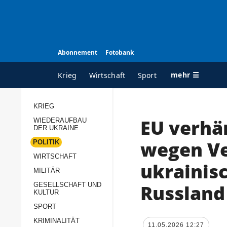
Abonnement
Fotobank
mehr ☰
Krieg
Wirtschaft
Sport
KRIEG
EU verhä
WIEDERAUFBAU
ALLE RUBRIKEN
A
DER UKRAINE
Krieg
Ü
wegen V
POLITIK
Wiederaufbau der
K
WIRTSCHAFT
ukrainis
Ukraine
MILITÄR
s
Politik
Russland
GESELLSCHAFT UND
P
KULTUR
Wirtschaft
u
SPORT
p
Militär
KRIMINALITÄT
D
11.05.2026 12:27