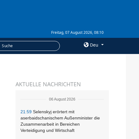
Freitag, 07 August 2026, 08:10
Deu
×
LEISTUNGEN
AKTUELLE NACHRICHTEN
Abonnement
Fotobank
06 August 2026
21:59
Selenskyj erörtert mit
aserbaidschanischem Außenminister die
Zusammenarbeit in Bereichen
Verteidigung und Wirtschaft