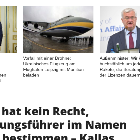
Vorfall mit einer Drohne:
Außenminister: Wir
Ukrainisches Flugzeug am
buchstäblich um jede
Flughafen Leipzig mit Munition
Rakete, die Beratun
hen
beladen
der Lizenzen dauer
t
hat kein Recht,
ungsführer im Namen
u bestimmen – Kallas