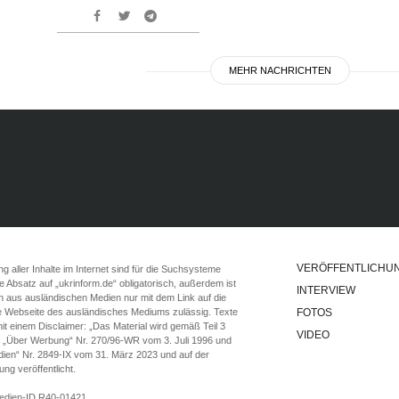
MEHR NACHRICHTEN
VERÖFFENTLICHU
 aller Inhalte im Internet sind für die Suchsysteme
ste Absatz auf „ukrinform.de“ obligatorisch, außerdem ist
INTERVIEW
n aus ausländischen Medien nur mit dem Link auf die
ie Webseite des ausländisches Mediums zulässig. Texte
FOTOS
t einem Disclaimer: „Das Material wird gemäß Teil 3
VIDEO
e „Über Werbung“ Nr. 270/96-WR vom 3. Juli 1996 und
ien“ Nr. 2849-IX vom 31. März 2023 und auf der
g veröffentlicht.
Medien-ID R40-01421.