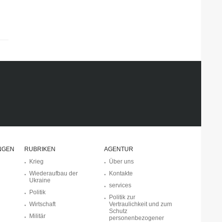
NGEN
RUBRIKEN
AGENTUR
Krieg
Über uns
Wiederaufbau der
Kontakte
Ukraine
services
Politik
Politik zur
Wirtschaft
Vertraulichkeit und zum
Schutz
Militär
personenbezogener