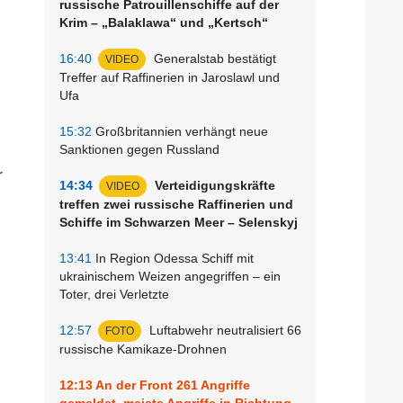
russische Patrouillenschiffe auf der
Krim – „Balaklawa“ und „Kertsch“
16:40
Generalstab bestätigt
VIDEO
Treffer auf Raffinerien in Jaroslawl und
Ufa
15:32
Großbritannien verhängt neue
Sanktionen gegen Russland
r
14:34
Verteidigungskräfte
VIDEO
treffen zwei russische Raffinerien und
Schiffe im Schwarzen Meer – Selenskyj
13:41
In Region Odessa Schiff mit
ukrainischem Weizen angegriffen – ein
Toter, drei Verletzte
12:57
Luftabwehr neutralisiert 66
FOTO
russische Kamikaze-Drohnen
12:13
An der Front 261 Angriffe
gemeldet, meiste Angriffe in Richtung