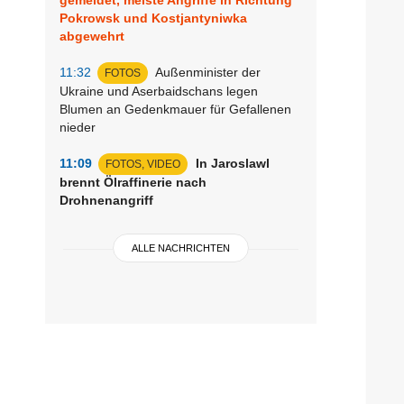
Pokrowsk und Kostjantyniwka
abgewehrt
11:32
Außenminister der
FOTOS
Ukraine und Aserbaidschans legen
Blumen an Gedenkmauer für Gefallenen
nieder
11:09
In Jaroslawl
FOTOS, VIDEO
brennt Ölraffinerie nach
Drohnenangriff
ALLE NACHRICHTEN