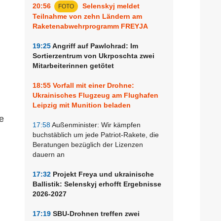
20:56
Selenskyj meldet
FOTO
Teilnahme von zehn Ländern am
Raketenabwehrprogramm FREYJA
19:25
Angriff auf Pawlohrad: Im
Sortierzentrum von Ukrposchta zwei
Mitarbeiterinnen getötet
18:55
Vorfall mit einer Drohne:
Ukrainisches Flugzeug am Flughafen
Leipzig mit Munition beladen
e
17:58
Außenminister: Wir kämpfen
buchstäblich um jede Patriot-Rakete, die
Beratungen bezüglich der Lizenzen
dauern an
17:32
Projekt Freya und ukrainische
Ballistik: Selenskyj erhofft Ergebnisse
2026-2027
17:19
SBU-Drohnen treffen zwei