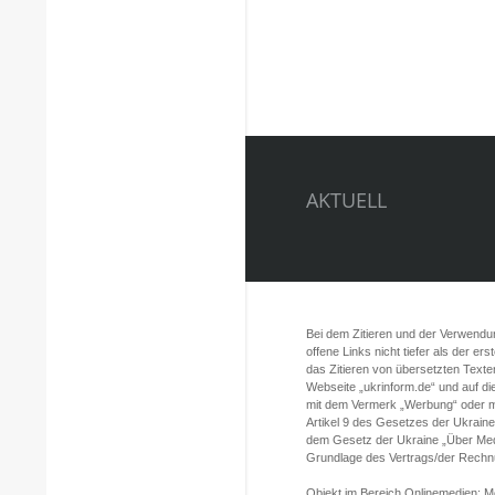
AKTUELL
Bei dem Zitieren und der Verwendung
offene Links nicht tiefer als der er
das Zitieren von übersetzten Texte
Webseite „ukrinform.de“ und auf d
mit dem Vermerk „Werbung“ oder mi
Artikel 9 des Gesetzes der Ukrain
dem Gesetz der Ukraine „Über Med
Grundlage des Vertrags/der Rechnun
Objekt im Bereich Onlinemedien; 