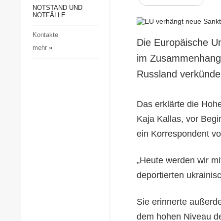
Gesellschaft und Kultur
NOTSTAND UND
NOTFÄLLE
Sport
Kontakte
Kriminalität
Die Europäische Un
mehr
»
Notstand und Notfälle
im Zusammenhang m
Russland verkünde
Das erklärte die Hohe
Kaja Kallas, vor Begi
ein Korrespondent vo
„Heute werden wir mi
deportierten ukraini
Sie erinnerte außerd
dem hohen Niveau der