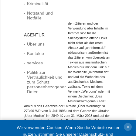
Kriminalität
Notstand und
Notfälle
dem Zitieren und der
Verwendung aller Inhalte im
Internet sind für die
AGENTUR
Suchsysteme offene Links
nicht tiefer als der erste
Über uns
Absatz auf „ukrinform.de“
obligatorisch, außerdem ist
Kontakte
das Zitieren von übersetzten
services
Texten aus ausländischen
Medien nur mit dem Link auf
Politik zur
die Webseite „ukrinform.de“
Vertraulichkeit und
und auf die Webseite des
zum Schutz
ausländisches Mediums
personenbezogener
zulässig. Texte mit dem
Daten
Vermerk „Werbung“ oder mit
einem Disclaimer: „Das
Material wird gemäß Teil 3
Artikel 9 des Gesetzes der Ukraine „Über Werbung“ Nr.
270/96-WR vom 3. Juli 1996 und dem Gesetz der Ukraine
„Über Medien“ Nr. 2849-IX vom 31. März 2023 und auf der
Grundlage des Vertrags/der Rechnung veröffentlicht.
×
Wir verwenden Cookies. Wenn Sie die Website weiter
Objekt im Bereich Onlinemedien; Medien-ID R40-01421.
nutzen, stimmen Sie unserer
Datenschutz- und