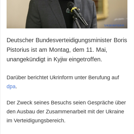
Gesellschaft und
Kultur
Sport
Kriminalität
Notstand und
Deutscher Bundesverteidigungsminister Boris
Notfälle
Pistorius ist am Montag, dem 11. Mai,
ZUSÄTZLICH
LEISTUNGEN
unangekündigt in Kyjiw eingetroffen.
Veröffentlichungen
Abonnement
Interview
Fotobank
Darüber berichtet Ukrinform unter Berufung auf
Fotos
dpa
.
Video
Der Zweck seines Besuchs seien Gespräche über
den Ausbau der Zusammenarbeit mit der Ukraine
im Verteidigungsbereich.