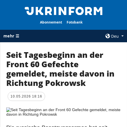
Abonnement
Fotobank
mehr ☰
Deu
×
Seit Tagesbeginn an der
Front 60 Gefechte
ALLE
AGENTUR
RUBRIKEN
gemeldet, meiste davon in
Über uns
Krieg
Richtung Pokrowsk
Kontakte
Wiederaufbau
services
der Ukraine
10.05.2026 18:16
Politik zur
Politik
Vertraulichkeit
und zum Schutz
Wirtschaft
personenbezogener
Militär
Daten