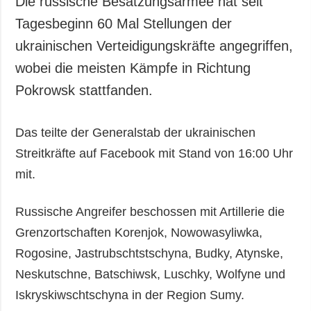
Die russische Besatzungsarmee hat seit
Gesellschaft und
Tagesbeginn 60 Mal Stellungen der
Kultur
ukrainischen Verteidigungskräfte angegriffen,
Sport
wobei die meisten Kämpfe in Richtung
Kriminalität
Pokrowsk stattfanden.
Notstand und
Notfälle
Das teilte der Generalstab der ukrainischen
ZUSÄTZLICH
LEISTUNGEN
Streitkräfte auf Facebook mit Stand von 16:00 Uhr
Veröffentlichungen
Abonnement
mit.
Interview
Fotobank
Fotos
Russische Angreifer beschossen mit Artillerie die
Video
Grenzortschaften Korenjok, Nowowasyliwka,
Rogosine, Jastrubschtstschyna, Budky, Atynske,
Neskutschne, Batschiwsk, Luschky, Wolfyne und
Iskryskiwschtschyna in der Region Sumy.