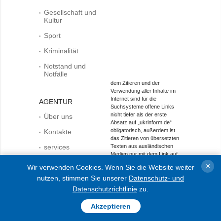
Gesellschaft und
Kultur
Sport
Kriminalität
Notstand und
Notfälle
dem Zitieren und der
Verwendung aller Inhalte im
Internet sind für die
AGENTUR
Suchsysteme offene Links
nicht tiefer als der erste
Über uns
Absatz auf „ukrinform.de“
obligatorisch, außerdem ist
Kontakte
das Zitieren von übersetzten
services
Texten aus ausländischen
Medien nur mit dem Link auf
Politik zur
die Webseite „ukrinform.de“
×
Wir verwenden Cookies. Wenn Sie die Website weiter
Vertraulichkeit und
und auf die Webseite des
zum Schutz
nutzen, stimmen Sie unserer
Datenschutz- und
ausländisches Mediums
personenbezogener
zulässig. Texte mit dem
Datenschutzrichtlinie
zu.
Daten
Vermerk „Werbung“ oder mit
einem Disclaimer: „Das
Akzeptieren
Material wird gemäß Teil 3
Artikel 9 des Gesetzes der Ukraine „Über Werbung“ Nr.