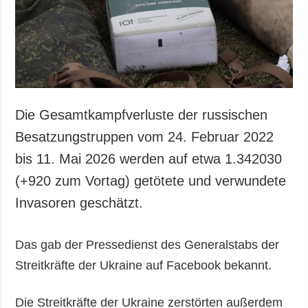
Gesellschaft und
Kultur
Sport
Kriminalität
Notstand und
Notfälle
Die Gesamtkampfverluste der russischen
ZUSÄTZLICH
LEISTUNGEN
Besatzungstruppen vom 24. Februar 2022
Veröffentlichungen
Abonnement
bis 11. Mai 2026 werden auf etwa 1.342030
Interview
Fotobank
(+920 zum Vortag) getötete und verwundete
Fotos
Invasoren geschätzt.
Video
Das gab der Pressedienst des Generalstabs der
Streitkräfte der Ukraine auf Facebook bekannt.
Die Streitkräfte der Ukraine zerstörten außerdem