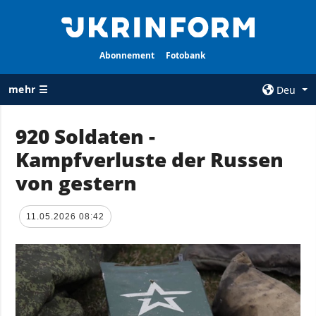
Abonnement
Fotobank
mehr ☰
Deu
×
920 Soldaten -
Kampfverluste der Russen
ALLE
AGENTUR
RUBRIKEN
von gestern
Über uns
Krieg
Kontakte
Wiederaufbau
11.05.2026 08:42
services
der Ukraine
Politik zur
Politik
Vertraulichkeit
und zum Schutz
Wirtschaft
personenbezogener
Militär
Daten