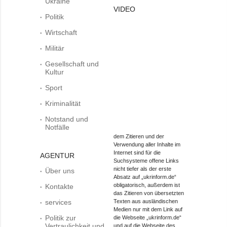
Ukraine
VIDEO
Politik
Wirtschaft
Militär
Gesellschaft und
Kultur
Sport
Kriminalität
Notstand und
Notfälle
dem Zitieren und der
Verwendung aller Inhalte im
Internet sind für die
AGENTUR
Suchsysteme offene Links
nicht tiefer als der erste
Über uns
Absatz auf „ukrinform.de“
obligatorisch, außerdem ist
Kontakte
das Zitieren von übersetzten
services
Texten aus ausländischen
Medien nur mit dem Link auf
Politik zur
die Webseite „ukrinform.de“
Vertraulichkeit und
und auf die Webseite des