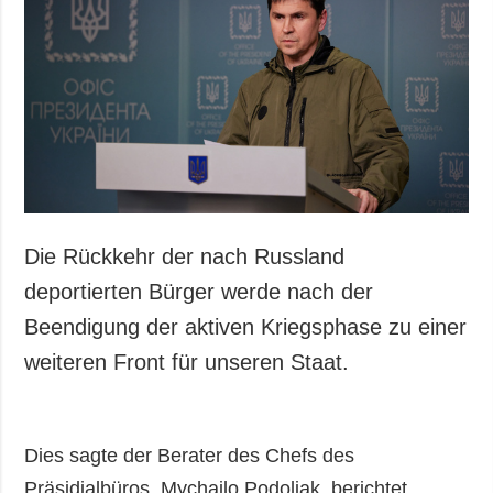
Gesellschaft und
Kultur
Sport
Kriminalität
Notstand und
Notfälle
ZUSÄTZLICH
LEISTUNGEN
Veröffentlichungen
Abonnement
Die Rückkehr der nach Russland
Interview
Fotobank
deportierten Bürger werde nach der
Fotos
Beendigung der aktiven Kriegsphase zu einer
Video
weiteren Front für unseren Staat.
Dies sagte der Berater des Chefs des
Präsidialbüros, Mychailo Podoljak, berichtet