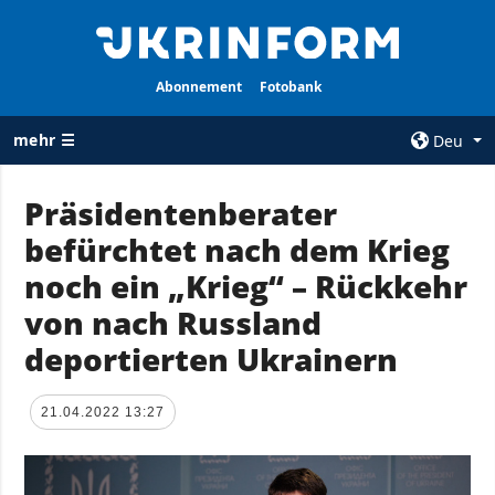
Abonnement
Fotobank
mehr ☰
Deu
×
Präsidentenberater
befürchtet nach dem Krieg
ALLE
AGENTUR
RUBRIKEN
noch ein „Krieg“ – Rückkehr
Über uns
Krieg
von nach Russland
Kontakte
Wiederaufbau
deportierten Ukrainern
services
der Ukraine
Politik zur
Politik
Vertraulichkeit
21.04.2022 13:27
und zum Schutz
Wirtschaft
personenbezogener
Militär
Daten