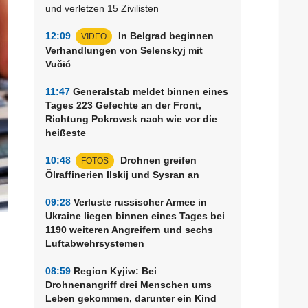
und verletzen 15 Zivilisten
12:09
In Belgrad beginnen
VIDEO
Verhandlungen von Selenskyj mit
Vučić
11:47
Generalstab meldet binnen eines
Tages 223 Gefechte an der Front,
Richtung Pokrowsk nach wie vor die
heißeste
10:48
Drohnen greifen
FOTOS
Ölraffinerien Ilskij und Sysran an
09:28
Verluste russischer Armee in
Ukraine liegen binnen eines Tages bei
1190 weiteren Angreifern und sechs
Luftabwehrsystemen
08:59
Region Kyjiw: Bei
Drohnenangriff drei Menschen ums
Leben gekommen, darunter ein Kind