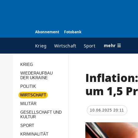
Abonnement
Fotobank
mehr ☰
Krieg
Wirtschaft
Sport
KRIEG
Inflation
WIEDERAUFBAU
ALLE RUBRIKEN
A
DER UKRAINE
Krieg
Ü
um 1,5 P
POLITIK
Wiederaufbau der
K
WIRTSCHAFT
Ukraine
MILITÄR
s
10.06.2025 20:11
Politik
GESELLSCHAFT UND
P
KULTUR
Wirtschaft
u
SPORT
p
Militär
KRIMINALITÄT
D