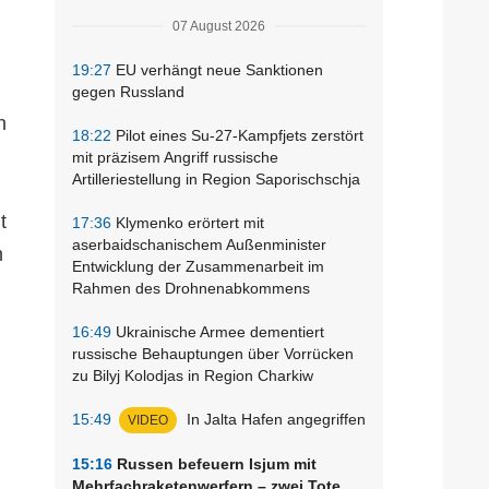
07 August 2026
19:27
EU verhängt neue Sanktionen
gegen Russland
h
18:22
Pilot eines Su-27-Kampfjets zerstört
mit präzisem Angriff russische
Artilleriestellung in Region Saporischschja
t
17:36
Klymenko erörtert mit
aserbaidschanischem Außenminister
m
Entwicklung der Zusammenarbeit im
Rahmen des Drohnenabkommens
16:49
Ukrainische Armee dementiert
russische Behauptungen über Vorrücken
zu Bilyj Kolodjas in Region Charkiw
15:49
In Jalta Hafen angegriffen
VIDEO
15:16
Russen befeuern Isjum mit
Mehrfachraketenwerfern – zwei Tote,