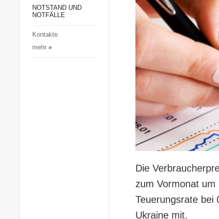
Gesellschaft und Kultur
NOTSTAND UND
NOTFÄLLE
Sport
Kontakte
Kriminalität
mehr
»
Notstand und Notfälle
Die Verbraucherpre
zum Vormonat um 1,
Teuerungsrate bei 0,
Ukraine mit.