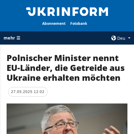
Abonnement
Fotobank
mehr ☰
Deu
×
Polnischer Minister nennt
EU-Länder, die Getreide aus
ALLE
AGENTUR
RUBRIKEN
Ukraine erhalten möchten
Über uns
Krieg
Kontakte
Wiederaufbau
27.05.2025 12:02
services
der Ukraine
Politik zur
Politik
Vertraulichkeit
und zum Schutz
Wirtschaft
personenbezogener
Militär
Daten