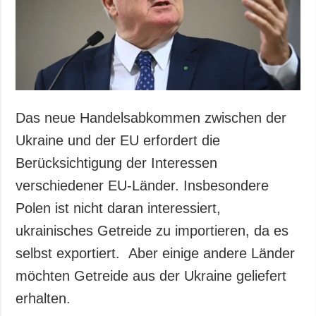
Gesellschaft und
Kultur
Sport
Kriminalität
Notstand und
Notfälle
Das neue Handelsabkommen zwischen der
ZUSÄTZLICH
LEISTUNGEN
Ukraine und der EU erfordert die
Veröffentlichungen
Abonnement
Berücksichtigung der Interessen
Interview
Fotobank
verschiedener EU-Länder. Insbesondere
Fotos
Polen ist nicht daran interessiert,
Video
ukrainisches Getreide zu importieren, da es
selbst exportiert. Aber einige andere Länder
möchten Getreide aus der Ukraine geliefert
erhalten.