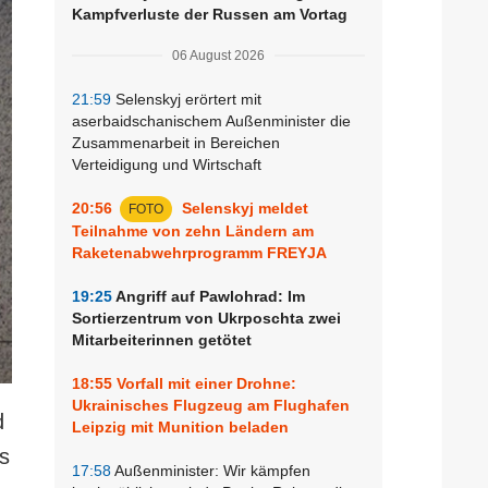
Kampfverluste der Russen am Vortag
06 August 2026
21:59
Selenskyj erörtert mit
aserbaidschanischem Außenminister die
Zusammenarbeit in Bereichen
Verteidigung und Wirtschaft
20:56
Selenskyj meldet
FOTO
Teilnahme von zehn Ländern am
Raketenabwehrprogramm FREYJA
19:25
Angriff auf Pawlohrad: Im
Sortierzentrum von Ukrposchta zwei
Mitarbeiterinnen getötet
18:55
Vorfall mit einer Drohne:
Ukrainisches Flugzeug am Flughafen
d
Leipzig mit Munition beladen
s
17:58
Außenminister: Wir kämpfen