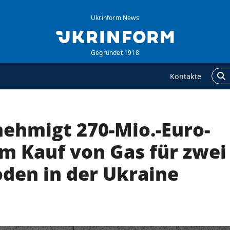
Ukrinform News
Gegründet 1918
Kontakte
ehmigt 270-Mio.-Euro-
GENTUR
ZUSÄTZLICH
ber uns
Veröffentlichungen
um Kauf von Gas für zwei
ontakte
Interview
oden in der Ukraine
ervices
Fotos
olitik zur Vertraulichkeit
Video
nd zum Schutz
ersonenbezogener
aten