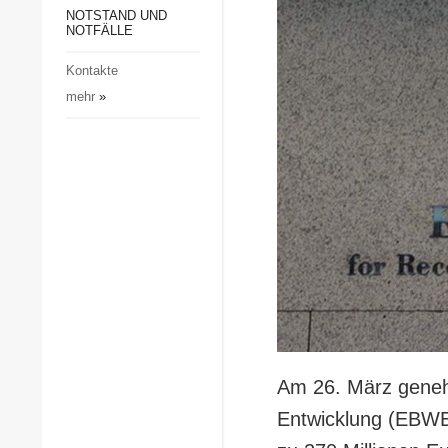
Gesellschaft und Kultur
NOTSTAND UND
NOTFÄLLE
Sport
Kontakte
Kriminalität
mehr
»
Notstand und Notfälle
Am 26. März geneh
Entwicklung (EBWE)