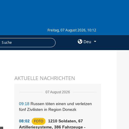
Freitag, 07 August 2026, 10:12
Deu
×
LEISTUNGEN
AKTUELLE NACHRICHTEN
Abonnement
Fotobank
07 August 2026
09:18
Russen töten einen und verletzen
fünf Zivilisten in Region Donezk
08:02
1210 Soldaten, 67
FOTO
Artilleriesysteme, 386 Fahrzeuge -