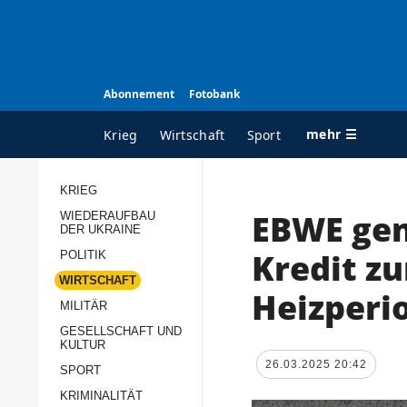
Abonnement
Fotobank
mehr ☰
Krieg
Wirtschaft
Sport
KRIEG
EBWE gen
WIEDERAUFBAU
ALLE RUBRIKEN
A
DER UKRAINE
Krieg
Ü
Kredit z
POLITIK
Wiederaufbau der
K
WIRTSCHAFT
Heizperi
Ukraine
MILITÄR
s
Politik
GESELLSCHAFT UND
P
KULTUR
Wirtschaft
u
26.03.2025 20:42
SPORT
p
Militär
KRIMINALITÄT
D