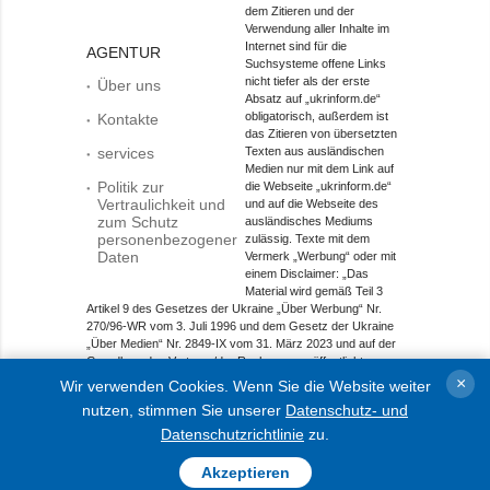
dem Zitieren und der
Verwendung aller Inhalte im
Internet sind für die
AGENTUR
Suchsysteme offene Links
nicht tiefer als der erste
Über uns
Absatz auf „ukrinform.de“
obligatorisch, außerdem ist
Kontakte
das Zitieren von übersetzten
services
Texten aus ausländischen
Medien nur mit dem Link auf
Politik zur
die Webseite „ukrinform.de“
Vertraulichkeit und
und auf die Webseite des
zum Schutz
ausländisches Mediums
personenbezogener
zulässig. Texte mit dem
Daten
Vermerk „Werbung“ oder mit
einem Disclaimer: „Das
Material wird gemäß Teil 3
Artikel 9 des Gesetzes der Ukraine „Über Werbung“ Nr.
270/96-WR vom 3. Juli 1996 und dem Gesetz der Ukraine
„Über Medien“ Nr. 2849-IX vom 31. März 2023 und auf der
Grundlage des Vertrags/der Rechnung veröffentlicht.
×
Wir verwenden Cookies. Wenn Sie die Website weiter
Objekt im Bereich Onlinemedien; Medien-ID R40-01421.
nutzen, stimmen Sie unserer
Datenschutz- und
© 2015-2026 Ukrinform. Alle Rechte sind geschützt.
Datenschutzrichtlinie
zu.
Akzeptieren