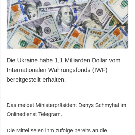
Gesellschaft und
Kultur
Sport
Kriminalität
Notstand und
Notfälle
ZUSÄTZLICH
LEISTUNGEN
Die Ukraine habe 1,1 Milliarden Dollar vom
Veröffentlichungen
Abonnement
Internationalen Währungsfonds (IWF)
Interview
Fotobank
bereitgestellt erhalten.
Fotos
Video
Das meldet Ministerpräsident Denys Schmyhal im
Onlinedienst Telegram.
Die Mittel seien ihm zufolge bereits an die