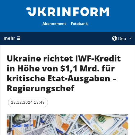
Abonnement
Fotobank
mehr ☰
Deu
×
Ukraine richtet IWF-Kredit
in Höhe von $1,1 Mrd. für
ALLE
AGENTUR
RUBRIKEN
kritische Etat-Ausgaben –
Über uns
Krieg
Regierungschef
Kontakte
Wiederaufbau
services
der Ukraine
23.12.2024 13:49
Politik zur
Politik
Vertraulichkeit
und zum Schutz
Wirtschaft
personenbezogener
Militär
Daten