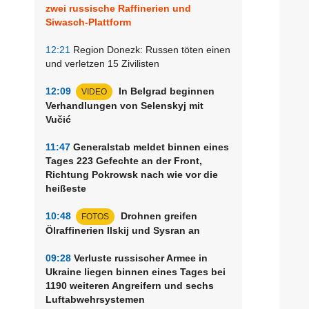
zwei russische Raffinerien und
Siwasch-Plattform
12:21
Region Donezk: Russen töten einen
und verletzen 15 Zivilisten
12:09
In Belgrad beginnen
VIDEO
Verhandlungen von Selenskyj mit
Vučić
11:47
Generalstab meldet binnen eines
Tages 223 Gefechte an der Front,
Richtung Pokrowsk nach wie vor die
heißeste
10:48
Drohnen greifen
FOTOS
Ölraffinerien Ilskij und Sysran an
09:28
Verluste russischer Armee in
Ukraine liegen binnen eines Tages bei
1190 weiteren Angreifern und sechs
Luftabwehrsystemen