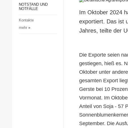
Gesellschaft und Kultur
NOTSTAND UND
NOTFÄLLE
Im Oktober 2024 ha
Sport
Kontakte
exportiert. Das is
Kriminalität
mehr
»
Jahres, teilte der 
Notstand und Notfälle
Die Exporte seien na
gestiegen, hieß es. 
Oktober unter andere
gesamten Export lieg
Gerste bei 10 Prozent
Vormonat. Im Oktobe
Anteil von Soja - 57
Sonnenblumenkernen –
September. Die Ausfu