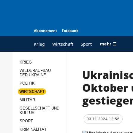
Abonnement
Fotobank
mehr ☰
Krieg
Wirtschaft
Sport
KRIEG
Ukrainis
WIEDERAUFBAU
ALLE RUBRIKEN
A
DER UKRAINE
Krieg
Ü
Oktober 
POLITIK
Wiederaufbau der
K
WIRTSCHAFT
gestiege
Ukraine
MILITÄR
s
Politik
GESELLSCHAFT UND
P
KULTUR
Wirtschaft
u
03.11.2024 12:56
SPORT
p
Militär
KRIMINALITÄT
D