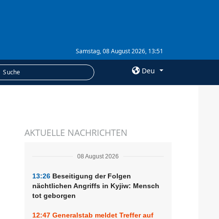
Samstag, 08 August 2026, 13:51
Deu
×
LEISTUNGEN
AKTUELLE NACHRICHTEN
Abonnement
Fotobank
08 August 2026
13:26
Beseitigung der Folgen
nächtlichen Angriffs in Kyjiw: Mensch
tot geborgen
12:47
Generalstab meldet Treffer auf