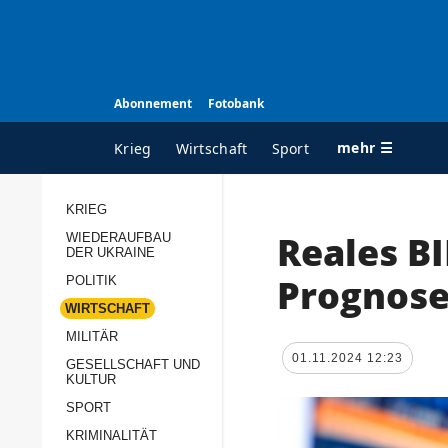
Abonnement
Fotobank
mehr ☰
Krieg
Wirtschaft
Sport
KRIEG
Reales BI
WIEDERAUFBAU
ALLE RUBRIKEN
A
DER UKRAINE
Krieg
Ü
Prognos
POLITIK
Wiederaufbau der
K
WIRTSCHAFT
Ukraine
MILITÄR
s
01.11.2024 12:23
Politik
GESELLSCHAFT UND
P
KULTUR
Wirtschaft
u
SPORT
p
Militär
KRIMINALITÄT
D