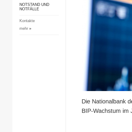
Gesellschaft und Kultur
NOTSTAND UND
NOTFÄLLE
Sport
Kontakte
Kriminalität
mehr
»
Notstand und Notfälle
Die Nationalbank d
BIP-Wachstum im J