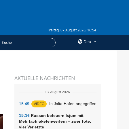
Freitag, 07 August 2026, 16:54
Deu
×
LEISTUNGEN
AKTUELLE NACHRICHTEN
Abonnement
Fotobank
07 August 2026
15:49
In Jalta Hafen angegriffen
VIDEO
15:16
Russen befeuern Isjum mit
Mehrfachraketenwerfern – zwei Tote,
vier Verletzte