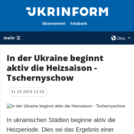
Abonnement
Fotobank
mehr ☰
Deu
×
In der Ukraine beginnt
aktiv die Heizsaison -
ALLE
AGENTUR
RUBRIKEN
Tschernyschow
Über uns
Krieg
Kontakte
Wiederaufbau
31.10.2024 13:25
services
der Ukraine
Politik zur
Politik
Vertraulichkeit
und zum Schutz
Wirtschaft
In ukrainischen Städten beginne aktiv die
personenbezogener
Militär
Heizperiode. Dies sei das Ergebnis einer
Daten