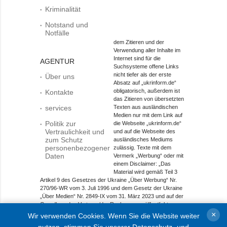
Kriminalität
Notstand und
Notfälle
dem Zitieren und der
Verwendung aller Inhalte im
Internet sind für die
AGENTUR
Suchsysteme offene Links
nicht tiefer als der erste
Über uns
Absatz auf „ukrinform.de“
obligatorisch, außerdem ist
Kontakte
das Zitieren von übersetzten
services
Texten aus ausländischen
Medien nur mit dem Link auf
Politik zur
die Webseite „ukrinform.de“
Vertraulichkeit und
und auf die Webseite des
zum Schutz
ausländisches Mediums
personenbezogener
zulässig. Texte mit dem
Daten
Vermerk „Werbung“ oder mit
einem Disclaimer: „Das
Material wird gemäß Teil 3
Artikel 9 des Gesetzes der Ukraine „Über Werbung“ Nr.
270/96-WR vom 3. Juli 1996 und dem Gesetz der Ukraine
„Über Medien“ Nr. 2849-IX vom 31. März 2023 und auf der
Grundlage des Vertrags/der Rechnung veröffentlicht.
×
Wir verwenden Cookies. Wenn Sie die Website weiter
Objekt im Bereich Onlinemedien; Medien-ID R40-01421.