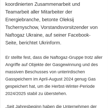
Gesellschaft und
koordinierten Zusammenarbeit und
Kultur
Teamarbeit aller Mitarbeiter der
Sport
Energiebranche, betonte Oleksij
Kriminalität
Tschernyschow, Vorstandsvorsitzender von
Notstand und
Naftogaz Ukraine, auf seiner Facebook-
Notfälle
Seite, berichtet Ukrinform.
ZUSÄTZLICH
LEISTUNGEN
Veröffentlichungen
Abonnement
Er stellte fest, dass die Naftogaz-Gruppe trotz aller
Interview
Fotobank
Angriffe auf Objekte der Gasgewinnung und des
Fotos
massiven Beschusses von unterirdischen
Video
Gasspeichern im April-August 2024 genug Gas
gespeichert hat, um die Herbst-Winter-Periode
2024/2025 stabil zu überstehen.
„Seit Jahresbeginn haben die Unternehmen der