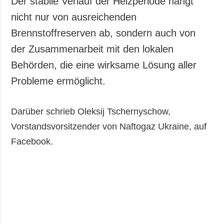
Der stabile Verlauf der Heizperiode hängt
Gesellschaft und
nicht nur von ausreichenden
Kultur
Brennstoffreserven ab, sondern auch von
Sport
der Zusammenarbeit mit den lokalen
Kriminalität
Behörden, die eine wirksame Lösung aller
Notstand und
Notfälle
Probleme ermöglicht.
ZUSÄTZLICH
LEISTUNGEN
Darüber schrieb Oleksij Tschernyschow,
Veröffentlichungen
Abonnement
Vorstandsvorsitzender von Naftogaz Ukraine, auf
Interview
Fotobank
Facebook.
Fotos
Video