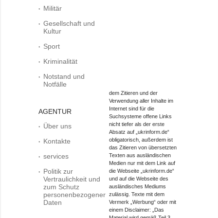
Militär
Gesellschaft und
Kultur
Sport
Kriminalität
Notstand und
Notfälle
dem Zitieren und der
Verwendung aller Inhalte im
Internet sind für die
AGENTUR
Suchsysteme offene Links
nicht tiefer als der erste
Über uns
Absatz auf „ukrinform.de“
obligatorisch, außerdem ist
Kontakte
das Zitieren von übersetzten
services
Texten aus ausländischen
Medien nur mit dem Link auf
Politik zur
die Webseite „ukrinform.de“
Vertraulichkeit und
und auf die Webseite des
zum Schutz
ausländisches Mediums
personenbezogener
zulässig. Texte mit dem
Daten
Vermerk „Werbung“ oder mit
einem Disclaimer: „Das
Material wird gemäß Teil 3