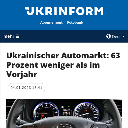
Abonnement
Fotobank
mehr ☰
Deu
×
Ukrainischer Automarkt: 63
Prozent weniger als im
ALLE
AGENTUR
RUBRIKEN
Vorjahr
Über uns
Krieg
Kontakte
Wiederaufbau
04.01.2023 18:41
services
der Ukraine
Politik zur
Politik
Vertraulichkeit
und zum Schutz
Wirtschaft
personenbezogener
Militär
Daten