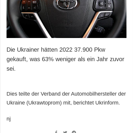
Gesellschaft und
Kultur
Sport
Kriminalität
Notstand und
Notfälle
Die Ukrainer hätten 2022 37.900 Pkw
ZUSÄTZLICH
LEISTUNGEN
gekauft, was 63% weniger als ein Jahr zuvor
Veröffentlichungen
Abonnement
sei.
Interview
Fotobank
Fotos
Dies teilte der Verband der Automobilhersteller der
Video
Ukraine (Ukrawtoprom) mit, berichtet Ukrinform.
nj