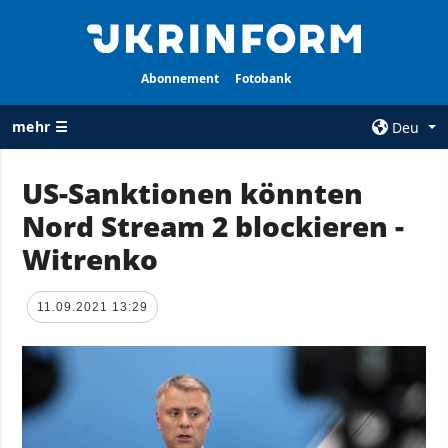
Abonnement
Fotobank
mehr ☰
Deu
×
US-Sanktionen könnten
Nord Stream 2 blockieren -
ALLE
AGENTUR
RUBRIKEN
Witrenko
Über uns
Krieg
Kontakte
Wiederaufbau
11.09.2021 13:29
services
der Ukraine
Politik zur
Politik
Vertraulichkeit
und zum Schutz
Wirtschaft
personenbezogener
Militär
Daten