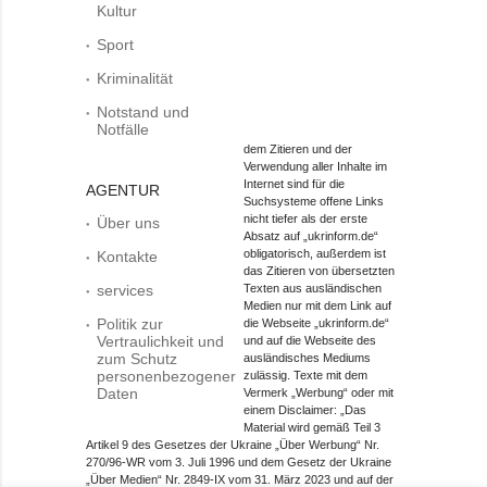
Kultur
Sport
Kriminalität
Notstand und
Notfälle
dem Zitieren und der
Verwendung aller Inhalte im
Internet sind für die
AGENTUR
Suchsysteme offene Links
nicht tiefer als der erste
Über uns
Absatz auf „ukrinform.de“
obligatorisch, außerdem ist
Kontakte
das Zitieren von übersetzten
services
Texten aus ausländischen
Medien nur mit dem Link auf
Politik zur
die Webseite „ukrinform.de“
Vertraulichkeit und
und auf die Webseite des
zum Schutz
ausländisches Mediums
personenbezogener
zulässig. Texte mit dem
Daten
Vermerk „Werbung“ oder mit
einem Disclaimer: „Das
Material wird gemäß Teil 3
Artikel 9 des Gesetzes der Ukraine „Über Werbung“ Nr.
270/96-WR vom 3. Juli 1996 und dem Gesetz der Ukraine
„Über Medien“ Nr. 2849-IX vom 31. März 2023 und auf der