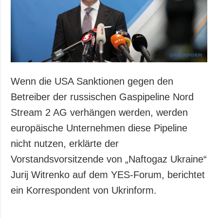
Gesellschaft und
Kultur
Sport
Kriminalität
Notstand und
Notfälle
Wenn die USA Sanktionen gegen den
ZUSÄTZLICH
LEISTUNGEN
Betreiber der russischen Gaspipeline Nord
Veröffentlichungen
Abonnement
Stream 2 AG verhängen werden, werden
Interview
Fotobank
europäische Unternehmen diese Pipeline
Fotos
nicht nutzen, erklärte der
Video
Vorstandsvorsitzende von „Naftogaz Ukraine“
Jurij Witrenko auf dem YES-Forum, berichtet
ein Korrespondent von Ukrinform.