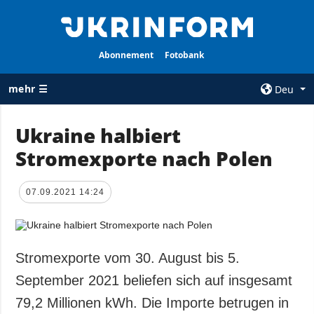
Abonnement
Fotobank
mehr ☰
Deu
×
Ukraine halbiert
Stromexporte nach Polen
ALLE
AGENTUR
RUBRIKEN
Über uns
07.09.2021 14:24
Krieg
Kontakte
Wiederaufbau
services
der Ukraine
Politik zur
Politik
Stromexporte vom 30. August bis 5.
Vertraulichkeit
und zum Schutz
Wirtschaft
September 2021 beliefen sich auf insgesamt
personenbezogener
Militär
79,2 Millionen kWh. Die Importe betrugen in
Daten