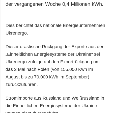
Gesellschaft und
der vergangenen Woche 0,4 Millionen kWh.
Kultur
Sport
Kriminalität
Dies berichtet das nationale Energieunternehmen
Notstand und
Ukrenergo.
Notfälle
Dieser drastische Rückgang der Exporte aus der
ZUSÄTZLICH
LEISTUNGEN
„Einheitlichen Energiesysteme der Ukraine“ sei
Veröffentlichungen
Abonnement
Ukrenergo zufolge auf den Exportrückgang um
Interview
Fotobank
das 2 Mal nach Polen (von 155.000 Kwh im
Fotos
August bis zu 70.000 kWh im September)
Video
zurückzuführen.
Stromimporte aus Russland und Weißrussland in
die Einheitlichen Energiesysteme der Ukraine