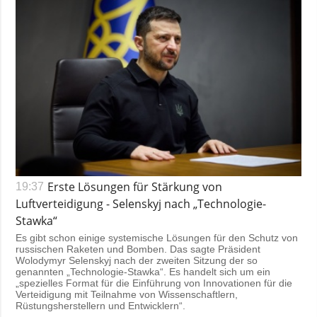
Erste Lösungen für Stärkung von
19:37
Luftverteidigung - Selenskyj nach „Technologie-
Stawka“
Es gibt schon einige systemische Lösungen für den Schutz von
russischen Raketen und Bomben. Das sagte Präsident
Wolodymyr Selenskyj nach der zweiten Sitzung der so
genannten „Technologie-Stawka“. Es handelt sich um ein
„spezielles Format für die Einführung von Innovationen für die
Verteidigung mit Teilnahme von Wissenschaftlern,
Rüstungsherstellern und Entwicklern“.