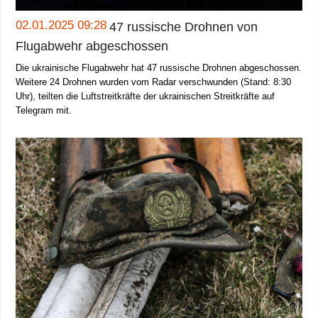
Gesellschaft und
Kultur
02.01.2025 09:28
47 russische Drohnen von
Sport
Flugabwehr abgeschossen
Kriminalität
Die ukrainische Flugabwehr hat 47 russische Drohnen abgeschossen.
Weitere 24 Drohnen wurden vom Radar verschwunden (Stand: 8:30
Notstand und
Uhr), teilten die Luftstreitkräfte der ukrainischen Streitkräfte auf
Notfälle
Telegram mit.
ZUSÄTZLICH
LEISTUNGEN
Veröffentlichungen
Abonnement
Interview
Fotobank
Fotos
Video