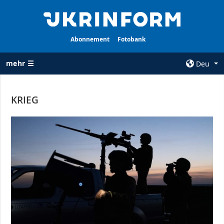
Abonnement
Fotobank
mehr ☰
Deu
×
KRIEG
ALLE
AGENTUR
RUBRIKEN
Über uns
Krieg
Kontakte
Wiederaufbau
services
der Ukraine
Politik zur
Politik
Vertraulichkeit
und zum Schutz
Wirtschaft
personenbezogener
Militär
Daten