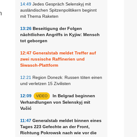
14:49
Jedes Gespräch Selenskyj mit
ausländischen Spitzenpolitikern beginnt
n
mit Thema Raketen
13:26
Beseitigung der Folgen
nächtlichen Angriffs in Kyjiw: Mensch
tot geborgen
12:47
Generalstab meldet Treffer auf
zwei russische Raffinerien und
Siwasch-Plattform
12:21
Region Donezk: Russen töten einen
und verletzen 15 Zivilisten
12:09
In Belgrad beginnen
VIDEO
Verhandlungen von Selenskyj mit
Vučić
11:47
Generalstab meldet binnen eines
Tages 223 Gefechte an der Front,
Richtung Pokrowsk nach wie vor die