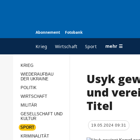
Abonnement
Fotobank
mehr ☰
Krieg
Wirtschaft
Sport
KRIEG
Usyk gew
WIEDERAUFBAU
ALLE RUBRIKEN
A
DER UKRAINE
Krieg
Ü
und vere
POLITIK
Wiederaufbau der
K
WIRTSCHAFT
Titel
Ukraine
MILITÄR
s
Politik
GESELLSCHAFT UND
P
KULTUR
Wirtschaft
u
19.05.2024 09:31
SPORT
p
Militär
KRIMINALITÄT
D