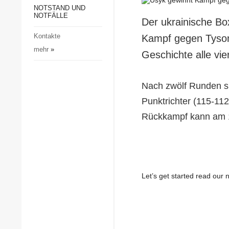
Gesellschaft und Kultur
NOTSTAND UND
NOTFÄLLE
Der ukrainische Bo
Sport
Kontakte
Kampf gegen Tyson 
Kriminalität
mehr
»
Geschichte alle vi
Notstand und Notfälle
Nach zwölf Runden si
Punktrichter (115-11
Rückkampf kann am 12
Let’s get started read ou