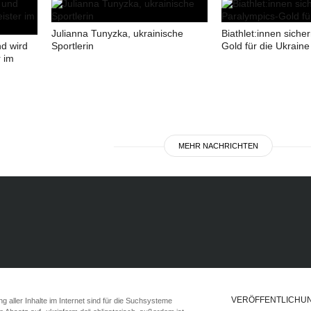
Julianna Tunyzka, ukrainische
Biathlet:innen siche
d wird
Sportlerin
Gold für die Ukraine
 im
MEHR NACHRICHTEN
VERÖFFENTLICHU
 aller Inhalte im Internet sind für die Suchsysteme