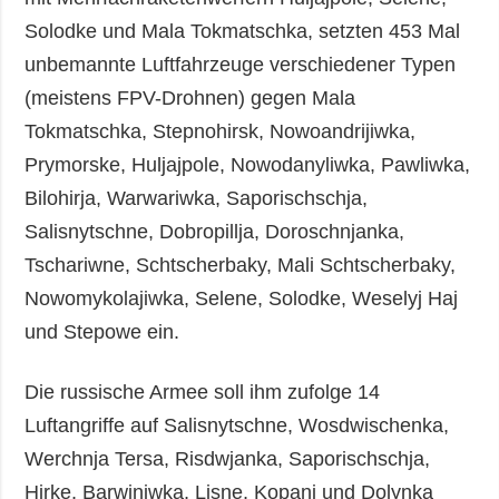
Solodke und Mala Tokmatschka, setzten 453 Mal
unbemannte Luftfahrzeuge verschiedener Typen
(meistens FPV-Drohnen) gegen Mala
Tokmatschka, Stepnohirsk, Nowoandrijiwka,
Prymorske, Huljajpole, Nowodanyliwka, Pawliwka,
Bilohirja, Warwariwka, Saporischschja,
Salisnytschne, Dobropillja, Doroschnjanka,
Tschariwne, Schtscherbaky, Mali Schtscherbaky,
Nowomykolajiwka, Selene, Solodke, Weselyj Haj
und Stepowe ein.
Die russische Armee soll ihm zufolge 14
Luftangriffe auf Salisnytschne, Wosdwischenka,
Werchnja Tersa, Risdwjanka, Saporischschja,
Hirke, Barwiniwka, Lisne, Kopani und Dolynka