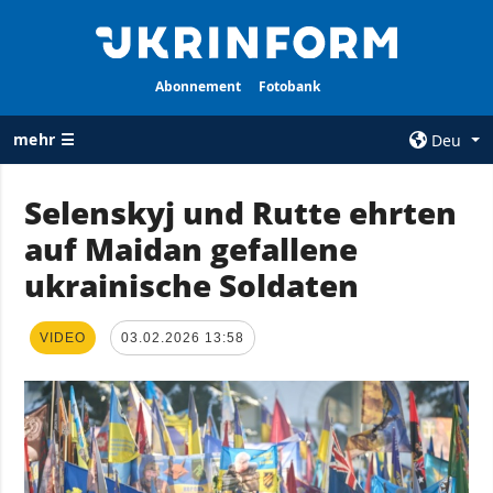
Abonnement
Fotobank
mehr ☰
Deu
×
Selenskyj und Rutte ehrten
auf Maidan gefallene
ALLE
AGENTUR
RUBRIKEN
ukrainische Soldaten
Über uns
Krieg
Kontakte
Wiederaufbau
VIDEO
03.02.2026 13:58
services
der Ukraine
Politik zur
Politik
Vertraulichkeit
und zum Schutz
Wirtschaft
personenbezogener
Militär
Daten