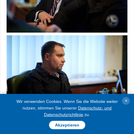
×
Wir verwenden Cookies. Wenn Sie die Website weiter
nutzen, stimmen Sie unserer
Datenschutz- und
Datenschutzrichtlinie
zu.
Er erwarte auch, dass die amerikanische Seite
Akzeptieren
weiterhin entschlossen die notwendigen