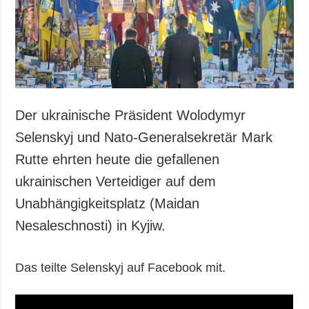
Gesellschaft und
Kultur
Sport
Kriminalität
Notstand und
Notfälle
Der ukrainische Präsident Wolodymyr
ZUSÄTZLICH
LEISTUNGEN
Selenskyj und Nato-Generalsekretär Mark
Veröffentlichungen
Abonnement
Rutte ehrten heute die gefallenen
Interview
Fotobank
ukrainischen Verteidiger auf dem
Fotos
Unabhängigkeitsplatz (Maidan
Video
Nesaleschnosti) in Kyjiw.
Das teilte Selenskyj auf Facebook mit.