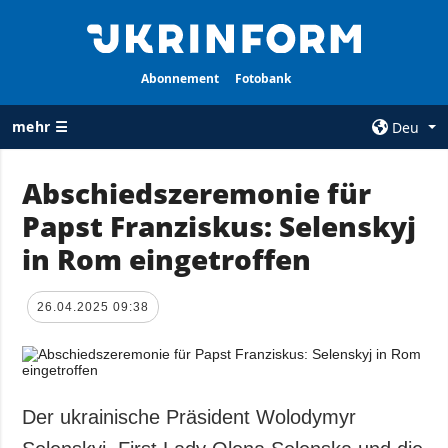
Abonnement
Fotobank
mehr ☰
Deu
×
Abschiedszeremonie für
Papst Franziskus: Selenskyj
ALLE
AGENTUR
RUBRIKEN
in Rom eingetroffen
Über uns
Krieg
Kontakte
Wiederaufbau
26.04.2025 09:38
services
der Ukraine
Politik zur
Politik
Vertraulichkeit
und zum Schutz
Wirtschaft
personenbezogener
Der ukrainische Präsident Wolodymyr
Militär
Daten