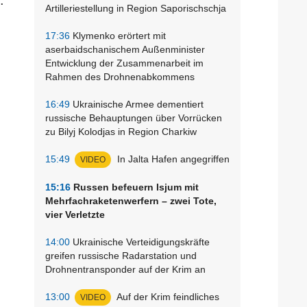
Artilleriestellung in Region Saporischschja
17:36
Klymenko erörtert mit
aserbaidschanischem Außenminister
Entwicklung der Zusammenarbeit im
Rahmen des Drohnenabkommens
16:49
Ukrainische Armee dementiert
russische Behauptungen über Vorrücken
zu Bilyj Kolodjas in Region Charkiw
15:49
In Jalta Hafen angegriffen
VIDEO
15:16
Russen befeuern Isjum mit
Mehrfachraketenwerfern – zwei Tote,
vier Verletzte
14:00
Ukrainische Verteidigungskräfte
greifen russische Radarstation und
Drohnentransponder auf der Krim an
13:00
Auf der Krim feindliches
VIDEO