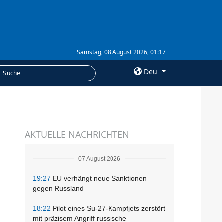
Samstag, 08 August 2026, 01:17
Deu
×
LEISTUNGEN
AKTUELLE NACHRICHTEN
Abonnement
Fotobank
07 August 2026
19:27
EU verhängt neue Sanktionen
gegen Russland
18:22
Pilot eines Su-27-Kampfjets zerstört
mit präzisem Angriff russische
.