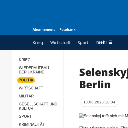
Abonnement
Fotobank
mehr ☰
Krieg
Wirtschaft
Sport
KRIEG
Selenskyj
WIEDERAUFBAU
ALLE RUBRIKEN
A
DER UKRAINE
Krieg
Ü
Berlin
POLITIK
Wiederaufbau der
K
WIRTSCHAFT
Ukraine
MILITÄR
s
13.08.2025 10:34
Politik
GESELLSCHAFT UND
P
KULTUR
Wirtschaft
u
SPORT
p
Militär
KRIMINALITÄT
D
Der ukrainische Pr