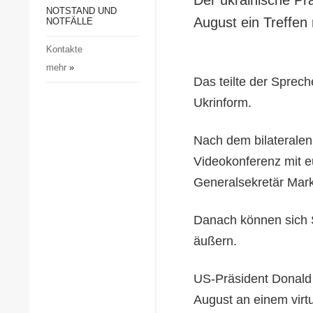
Gesellschaft und Kultur
NOTSTAND UND
August ein Treffen
NOTFÄLLE
Sport
Kontakte
Kriminalität
mehr
»
Notstand und Notfälle
Das teilte der Sprech
Ukrinform.
Nach dem bilateralen
Videokonferenz mit e
Generalsekretär Mar
Danach können sich S
äußern.
US-Präsident Donald
August an einem virt