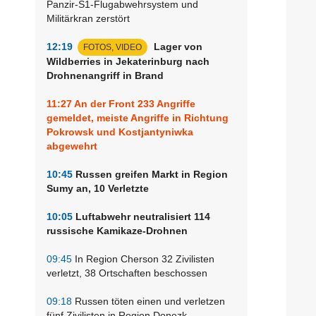
Panzir-S1-Flugabwehrsystem und
Militärkran zerstört
12:19
Lager von
FOTOS, VIDEO
Wildberries in Jekaterinburg nach
Drohnenangriff in Brand
11:27
An der Front 233 Angriffe
gemeldet, meiste Angriffe in Richtung
Pokrowsk und Kostjantyniwka
abgewehrt
10:45
Russen greifen Markt in Region
Sumy an, 10 Verletzte
10:05
Luftabwehr neutralisiert 114
russische Kamikaze-Drohnen
09:45
In Region Cherson 32 Zivilisten
verletzt, 38 Ortschaften beschossen
09:18
Russen töten einen und verletzen
fünf Zivilisten in Region Donezk