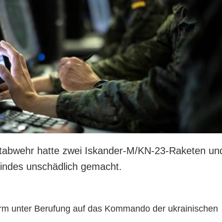
ftabwehr hatte zwei Iskander-M/KN-23-Raketen un
indes unschädlich gemacht.
orm unter Berufung auf das Kommando der ukrainischen