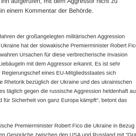
nd ihn aufgerufen, mit dem Aggressor nicht zu
s in einem Kommentar der Behörde.
Jahren der großangelegten militärischen Aggression
Ukraine hat der slowakische Premierminister Robert Fic
 wahren Ursachen für diese verbrecherische Invasion
iebäugeln mit dem Aggressor erkannt. Es ist sehr
r Regierungschef eines EU-Mitgliedsstaates sich
de Rhetorik bezüglich der Ukraine und des ukrainischen
es täglich gegen die russische Aggression heldenhaft au
d für Sicherheit von ganz Europa kämpft“, betont das
ische Premierminister Robert Fico die Ukraine in Bezug
den Gespräche zwischen den USA und Russland.mit "Gr