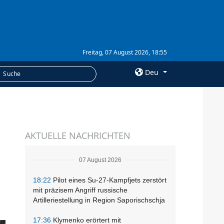
Freitag, 07 August 2026, 18:55
Deu
×
LEISTUNGEN
AKTUELLE NACHRICHTEN
Abonnement
Fotobank
07 August 2026
18:22
Pilot eines Su-27-Kampfjets zerstört
mit präzisem Angriff russische
Artilleriestellung in Region Saporischschja
17:36
Klymenko erörtert mit