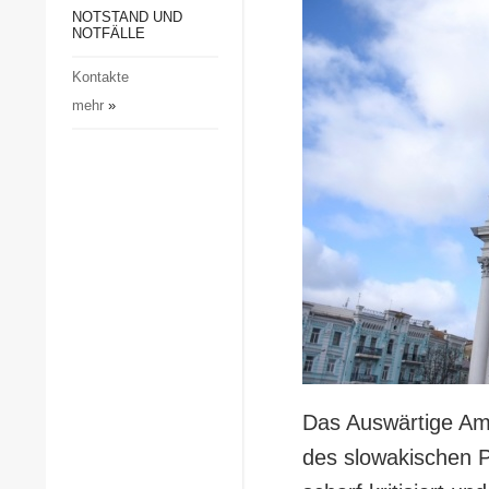
Gesellschaft und Kultur
NOTSTAND UND
NOTFÄLLE
Sport
Kontakte
Kriminalität
mehr
»
Notstand und Notfälle
Das Auswärtige Amt
des slowakischen P