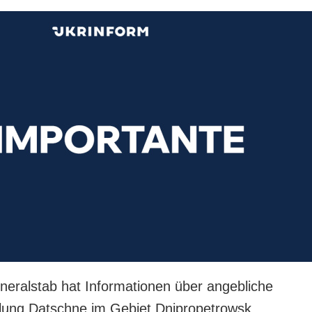
neralstab hat Informationen über angebliche
lung Datschne im Gebiet Dnipropetrowsk