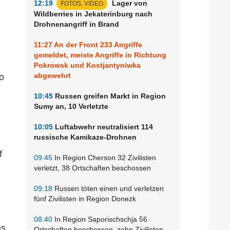
12:19
Lager von
FOTOS, VIDEO
Wildberries in Jekaterinburg nach
Drohnenangriff in Brand
11:27
An der Front 233 Angriffe
gemeldet, meiste Angriffe in Richtung
Pokrowsk und Kostjantyniwka
abgewehrt
o
10:45
Russen greifen Markt in Region
Sumy an, 10 Verletzte
10:05
Luftabwehr neutralisiert 114
russische Kamikaze-Drohnen
f
09:45
In Region Cherson 32 Zivilisten
verletzt, 38 Ortschaften beschossen
09:18
Russen töten einen und verletzen
fünf Zivilisten in Region Donezk
08:40
In Region Saporischschja 56
as
Ortschaften beschossen, zehn Zivilisten