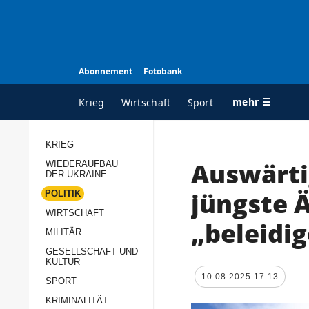
Abonnement
Fotobank
mehr ☰
Krieg
Wirtschaft
Sport
KRIEG
Auswärtig
WIEDERAUFBAU
ALLE RUBRIKEN
A
DER UKRAINE
Krieg
Ü
jüngste 
POLITIK
Wiederaufbau der
K
WIRTSCHAFT
„beleidi
Ukraine
MILITÄR
s
Politik
GESELLSCHAFT UND
P
KULTUR
Wirtschaft
u
10.08.2025 17:13
SPORT
p
Militär
KRIMINALITÄT
D