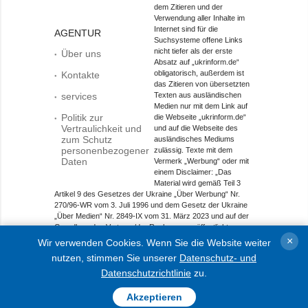
dem Zitieren und der
Verwendung aller Inhalte im
Internet sind für die
AGENTUR
Suchsysteme offene Links
nicht tiefer als der erste
Über uns
Absatz auf „ukrinform.de“
obligatorisch, außerdem ist
Kontakte
das Zitieren von übersetzten
services
Texten aus ausländischen
Medien nur mit dem Link auf
Politik zur
die Webseite „ukrinform.de“
Vertraulichkeit und
und auf die Webseite des
zum Schutz
ausländisches Mediums
personenbezogener
zulässig. Texte mit dem
Daten
Vermerk „Werbung“ oder mit
einem Disclaimer: „Das
Material wird gemäß Teil 3
Artikel 9 des Gesetzes der Ukraine „Über Werbung“ Nr.
270/96-WR vom 3. Juli 1996 und dem Gesetz der Ukraine
„Über Medien“ Nr. 2849-IX vom 31. März 2023 und auf der
Grundlage des Vertrags/der Rechnung veröffentlicht.
×
Wir verwenden Cookies. Wenn Sie die Website weiter
Objekt im Bereich Onlinemedien; Medien-ID R40-01421.
nutzen, stimmen Sie unserer
Datenschutz- und
© 2015-2026 Ukrinform. Alle Rechte sind geschützt.
Datenschutzrichtlinie
zu.
Akzeptieren