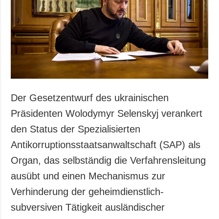
Gesellschaft und
Kultur
Sport
Kriminalität
Notstand und
Notfälle
ZUSÄTZLICH
LEISTUNGEN
Der Gesetzentwurf des ukrainischen
Veröffentlichungen
Abonnement
Präsidenten Wolodymyr Selenskyj verankert
Interview
Fotobank
den Status der Spezialisierten
Fotos
Antikorruptionsstaatsanwaltschaft (SAP) als
Video
Organ, das selbständig die Verfahrensleitung
ausübt und einen Mechanismus zur
Verhinderung der geheimdienstlich-
subversiven Tätigkeit ausländischer