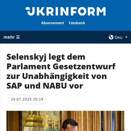
Abonnement
Fotobank
mehr ☰
Deu
×
Selenskyj legt dem
Parlament Gesetzentwurf
ALLE
AGENTUR
RUBRIKEN
zur Unabhängigkeit von
Über uns
Krieg
SAP und NABU vor
Kontakte
Wiederaufbau
services
der Ukraine
24.07.2025 20:19
Politik zur
Politik
Vertraulichkeit
und zum Schutz
Wirtschaft
personenbezogener
Militär
Daten