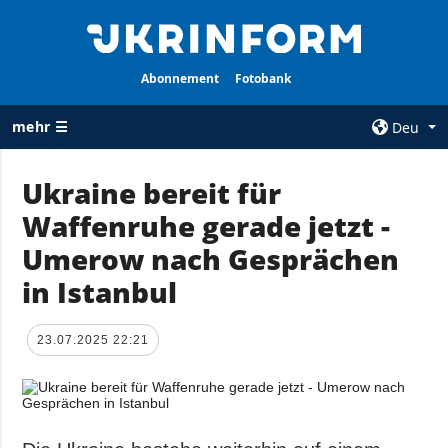
Abonnement
Fotobank
mehr ☰
Deu
×
Ukraine bereit für
Waffenruhe gerade jetzt -
ALLE
AGENTUR
RUBRIKEN
Umerow nach Gesprächen
Über uns
Krieg
in Istanbul
Kontakte
Wiederaufbau
services
der Ukraine
23.07.2025 22:21
Politik zur
Politik
Vertraulichkeit
und zum Schutz
Wirtschaft
personenbezogener
Militär
Daten