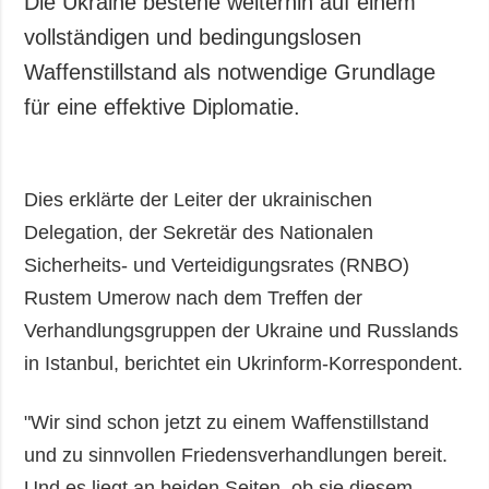
Die Ukraine bestehe weiterhin auf einem
Gesellschaft und
vollständigen und bedingungslosen
Kultur
Waffenstillstand als notwendige Grundlage
Sport
für eine effektive Diplomatie.
Kriminalität
Notstand und
Notfälle
Dies erklärte der Leiter der ukrainischen
ZUSÄTZLICH
LEISTUNGEN
Delegation, der Sekretär des Nationalen
Veröffentlichungen
Abonnement
Sicherheits- und Verteidigungsrates (RNBO)
Interview
Fotobank
Rustem Umerow nach dem Treffen der
Fotos
Verhandlungsgruppen der Ukraine und Russlands
Video
in Istanbul, berichtet ein Ukrinform-Korrespondent.
"Wir sind schon jetzt zu einem Waffenstillstand
und zu sinnvollen Friedensverhandlungen bereit.
Und es liegt an beiden Seiten, ob sie diesem