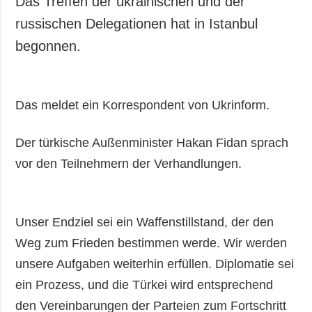
Das Treffen der ukrainischen und der
Gesellschaft und
russischen Delegationen hat in Istanbul
Kultur
begonnen.
Sport
Kriminalität
Notstand und
Das meldet ein Korrespondent von Ukrinform.
Notfälle
ZUSÄTZLICH
LEISTUNGEN
Der türkische Außenminister Hakan Fidan sprach
Veröffentlichungen
Abonnement
vor den Teilnehmern der Verhandlungen.
Interview
Fotobank
Fotos
Unser Endziel sei ein Waffenstillstand, der den
Video
Weg zum Frieden bestimmen werde. Wir werden
unsere Aufgaben weiterhin erfüllen. Diplomatie sei
ein Prozess, und die Türkei wird entsprechend
den Vereinbarungen der Parteien zum Fortschritt