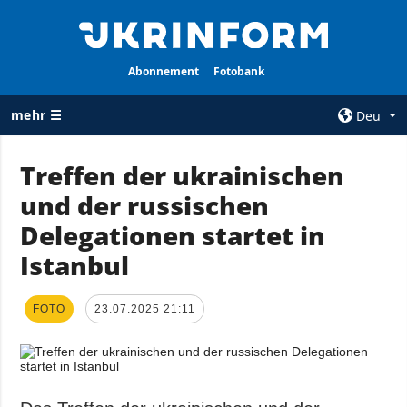
Abonnement
Fotobank
mehr ☰
Deu
×
Treffen der ukrainischen
und der russischen
ALLE
AGENTUR
RUBRIKEN
Delegationen startet in
Über uns
Krieg
Istanbul
Kontakte
Wiederaufbau
services
der Ukraine
FOTO
23.07.2025 21:11
Politik zur
Politik
Vertraulichkeit
und zum Schutz
Wirtschaft
personenbezogener
Militär
Daten