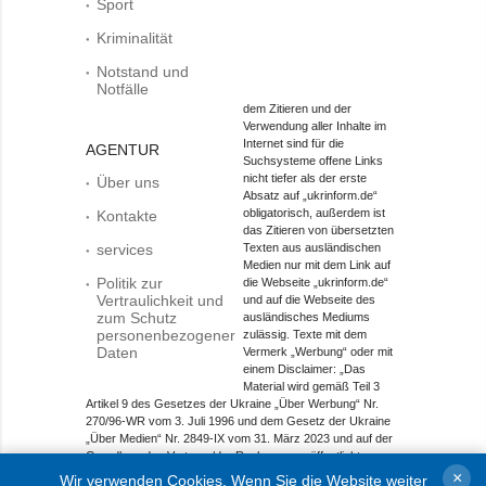
Sport
Kriminalität
Notstand und
Notfälle
dem Zitieren und der
Verwendung aller Inhalte im
Internet sind für die
AGENTUR
Suchsysteme offene Links
nicht tiefer als der erste
Über uns
Absatz auf „ukrinform.de“
obligatorisch, außerdem ist
Kontakte
das Zitieren von übersetzten
services
Texten aus ausländischen
Medien nur mit dem Link auf
Politik zur
die Webseite „ukrinform.de“
Vertraulichkeit und
und auf die Webseite des
zum Schutz
ausländisches Mediums
personenbezogener
zulässig. Texte mit dem
Daten
Vermerk „Werbung“ oder mit
einem Disclaimer: „Das
Material wird gemäß Teil 3
Artikel 9 des Gesetzes der Ukraine „Über Werbung“ Nr.
270/96-WR vom 3. Juli 1996 und dem Gesetz der Ukraine
„Über Medien“ Nr. 2849-IX vom 31. März 2023 und auf der
Grundlage des Vertrags/der Rechnung veröffentlicht.
×
Wir verwenden Cookies. Wenn Sie die Website weiter