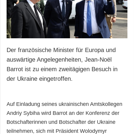
Gesellschaft und
Kultur
Sport
Kriminalität
Notstand und
Notfälle
Der französische Minister für Europa und
ZUSÄTZLICH
LEISTUNGEN
auswärtige Angelegenheiten, Jean-Noël
Veröffentlichungen
Abonnement
Barrot ist zu einem zweitägigen Besuch in
Interview
Fotobank
der Ukraine eingetroffen.
Fotos
Video
Auf Einladung seines ukrainischen Amtskollegen
Andriy Sybiha wird Barrot an der Konferenz der
Botschafterinnen und Botschafter der Ukraine
teilnehmen, sich mit Präsident Wolodymyr