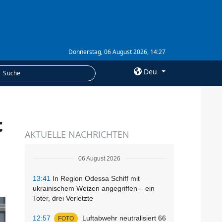
Donnerstag, 06 August 2026, 14:27
Deu
×
t
LEISTUNGEN
AKTUELLE NACHRICHTEN
Abonnement
Fotobank
06 August 2026
13:41
In Region Odessa Schiff mit
ukrainischem Weizen angegriffen – ein
Toter, drei Verletzte
12:57
Luftabwehr neutralisiert 66
FOTO