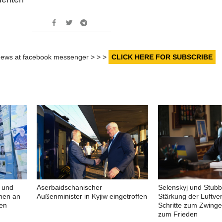
r news at facebook messenger > > >
CLICK HERE FOR SUBSCRIBE
 und
Aserbaidschanischer
Selenskyj und Stub
men an
Außenminister in Kyjiw eingetroffen
Stärkung der Luftve
en
Schritte zum Zwing
zum Frieden