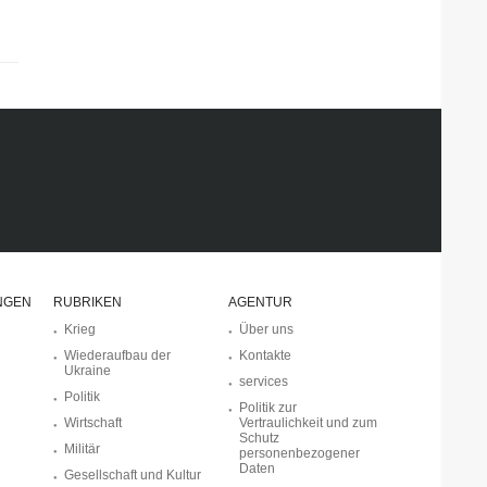
NGEN
RUBRIKEN
AGENTUR
Krieg
Über uns
Wiederaufbau der
Kontakte
Ukraine
services
Politik
Politik zur
Wirtschaft
Vertraulichkeit und zum
Schutz
Militär
personenbezogener
Daten
Gesellschaft und Kultur