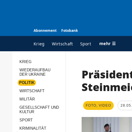
Abonnement
Fotobank
mehr ☰
Krieg
Wirtschaft
Sport
KRIEG
Präsident
WIEDERAUFBAU
ALLE RUBRIKEN
A
DER UKRAINE
Krieg
Ü
Steinmei
POLITIK
Wiederaufbau der
K
WIRTSCHAFT
Ukraine
MILITÄR
s
FOTO, VIDEO
28.05
Politik
GESELLSCHAFT UND
P
KULTUR
Wirtschaft
u
SPORT
p
Militär
KRIMINALITÄT
D