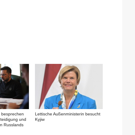
b besprechen
Lettische Außenministerin besucht
rteidigung und
Kyjiw
en Russlands