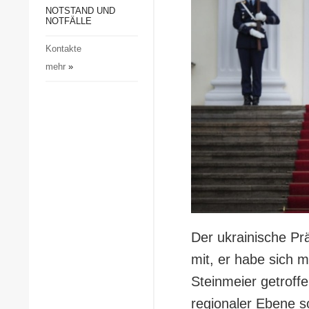
Gesellschaft und Kultur
NOTSTAND UND
NOTFÄLLE
Sport
Kontakte
Kriminalität
mehr
»
Notstand und Notfälle
Der ukrainische Pr
mit, er habe sich 
Steinmeier getroff
regionaler Ebene s