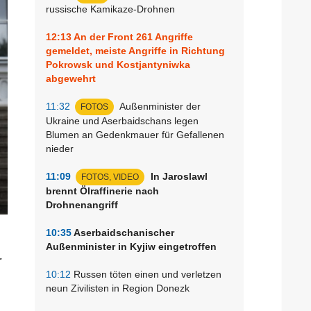
russische Kamikaze-Drohnen
12:13
An der Front 261 Angriffe
gemeldet, meiste Angriffe in Richtung
Pokrowsk und Kostjantyniwka
abgewehrt
11:32
Außenminister der
FOTOS
Ukraine und Aserbaidschans legen
Blumen an Gedenkmauer für Gefallenen
nieder
11:09
In Jaroslawl
FOTOS, VIDEO
brennt Ölraffinerie nach
Drohnenangriff
10:35
Aserbaidschanischer
Außenminister in Kyjiw eingetroffen
r
10:12
Russen töten einen und verletzen
neun Zivilisten in Region Donezk