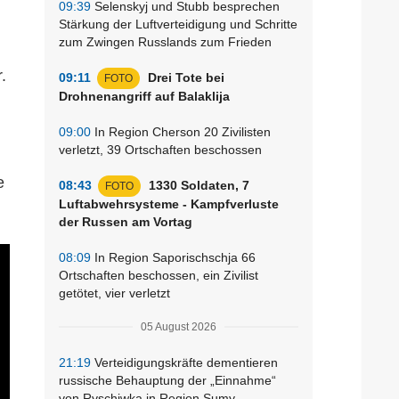
09:39
Selenskyj und Stubb besprechen
Stärkung der Luftverteidigung und Schritte
zum Zwingen Russlands zum Frieden
.
09:11
Drei Tote bei
FOTO
Drohnenangriff auf Balaklija
09:00
In Region Cherson 20 Zivilisten
verletzt, 39 Ortschaften beschossen
e
08:43
1330 Soldaten, 7
FOTO
Luftabwehrsysteme - Kampfverluste
der Russen am Vortag
08:09
In Region Saporischschja 66
Ortschaften beschossen, ein Zivilist
getötet, vier verletzt
05 August 2026
21:19
Verteidigungskräfte dementieren
russische Behauptung der „Einnahme“
von Ryschiwka in Region Sumy