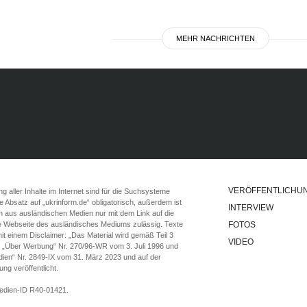
MEHR NACHRICHTEN
VERÖFFENTLICHU
 aller Inhalte im Internet sind für die Suchsysteme
ste Absatz auf „ukrinform.de“ obligatorisch, außerdem ist
INTERVIEW
n aus ausländischen Medien nur mit dem Link auf die
ie Webseite des ausländisches Mediums zulässig. Texte
FOTOS
t einem Disclaimer: „Das Material wird gemäß Teil 3
VIDEO
e „Über Werbung“ Nr. 270/96-WR vom 3. Juli 1996 und
ien“ Nr. 2849-IX vom 31. März 2023 und auf der
g veröffentlicht.
Medien-ID R40-01421.