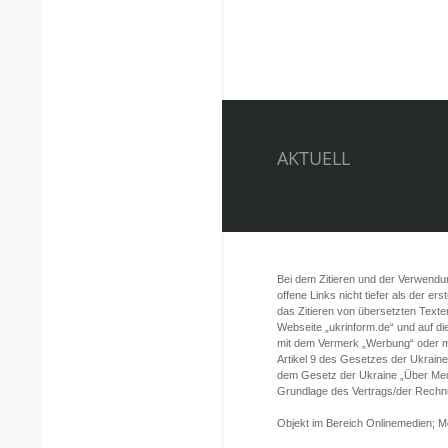
AKTUELL
Bei dem Zitieren und der Verwendung
offene Links nicht tiefer als der er
das Zitieren von übersetzten Texte
Webseite „ukrinform.de“ und auf d
mit dem Vermerk „Werbung“ oder mi
Artikel 9 des Gesetzes der Ukrain
dem Gesetz der Ukraine „Über Med
Grundlage des Vertrags/der Rechnun
Objekt im Bereich Onlinemedien; 