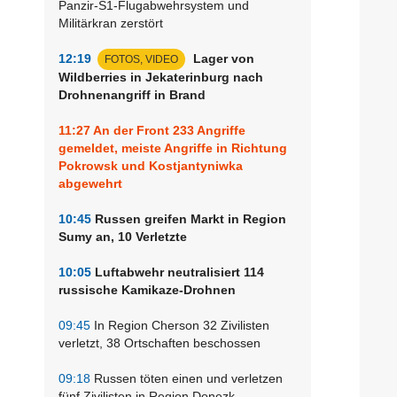
Panzir-S1-Flugabwehrsystem und
Militärkran zerstört
12:19
Lager von
FOTOS, VIDEO
Wildberries in Jekaterinburg nach
Drohnenangriff in Brand
11:27
An der Front 233 Angriffe
gemeldet, meiste Angriffe in Richtung
Pokrowsk und Kostjantyniwka
abgewehrt
10:45
Russen greifen Markt in Region
Sumy an, 10 Verletzte
10:05
Luftabwehr neutralisiert 114
russische Kamikaze-Drohnen
09:45
In Region Cherson 32 Zivilisten
verletzt, 38 Ortschaften beschossen
09:18
Russen töten einen und verletzen
fünf Zivilisten in Region Donezk