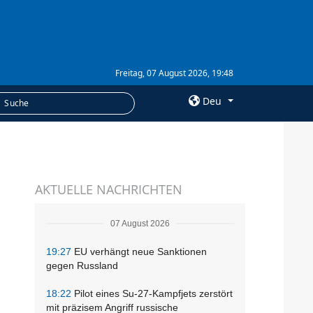
Freitag, 07 August 2026, 19:48
Deu
×
LEISTUNGEN
AKTUELLE NACHRICHTEN
Abonnement
Fotobank
07 August 2026
19:27
EU verhängt neue Sanktionen
gegen Russland
18:22
Pilot eines Su-27-Kampfjets zerstört
mit präzisem Angriff russische