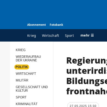
Abonnement
Fotobank
mehr ☰
Krieg
Wirtschaft
Sport
KRIEG
Regierung
WIEDERAUFBAU
ALLE RUBRIKEN
A
DER UKRAINE
Krieg
Ü
unterird
POLITIK
Wiederaufbau der
K
WIRTSCHAFT
Bildungs
Ukraine
MILITÄR
s
Politik
frontnah
GESELLSCHAFT UND
P
KULTUR
Wirtschaft
u
SPORT
p
Militär
KRIMINALITÄT
D
27.05.2025 15:30