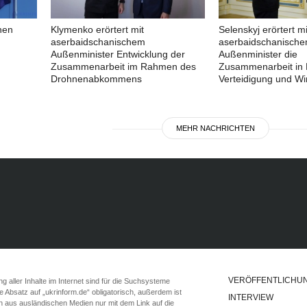
nen
Klymenko erörtert mit
Selenskyj erörtert mi
aserbaidschanischem
aserbaidschanisch
Außenminister Entwicklung der
Außenminister die
Zusammenarbeit im Rahmen des
Zusammenarbeit in 
Drohnenabkommens
Verteidigung und Wir
MEHR NACHRICHTEN
VERÖFFENTLICHU
 aller Inhalte im Internet sind für die Suchsysteme
ste Absatz auf „ukrinform.de“ obligatorisch, außerdem ist
INTERVIEW
n aus ausländischen Medien nur mit dem Link auf die