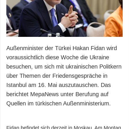
Gesellschaft und
Kultur
Sport
Kriminalität
Notstand und
Notfälle
Außenminister der Türkei Hakan Fidan wird
ZUSÄTZLICH
LEISTUNGEN
voraussichtlich diese Woche die Ukraine
Veröffentlichungen
Abonnement
besuchen, um sich mit ukrainischen Politkern
Interview
Fotobank
über Themen der Friedensgespräche in
Fotos
Istanbul am 16. Mai auszutauschen. Das
Video
berichtet MepaNews unter Berufung auf
Quellen im türkischen Außenministerium.
Fidan befindet sich derzeit in Moskau. Am Montag