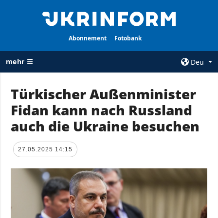
Abonnement
Fotobank
mehr ☰
Deu
×
Türkischer Außenminister
Fidan kann nach Russland
ALLE
AGENTUR
RUBRIKEN
auch die Ukraine besuchen
Über uns
Krieg
Kontakte
Wiederaufbau
27.05.2025 14:15
services
der Ukraine
Politik zur
Politik
Vertraulichkeit
und zum Schutz
Wirtschaft
personenbezogener
Militär
Daten