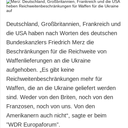
Gesellschaft und
Kultur
Sport
Deutschland, Großbritannien, Frankreich und
Kriminalität
die USA haben nach Worten des deutschen
Notstand und
Bundeskanzlers Friedrich Merz die
Notfälle
Beschränkungen für die Reichweite von
ZUSÄTZLICH
LEISTUNGEN
Waffenlieferungen an die Ukraine
Veröffentlichungen
Abonnement
aufgehoben. „Es gibt keine
Interview
Fotobank
Reichweitenbeschränkungen mehr für
Fotos
Waffen, die an die Ukraine geliefert werden
Video
sind. Weder von den Briten, noch von den
Franzosen, noch von uns. Von den
Amerikanern auch nicht“, sagte er beim
"WDR Europaforum".