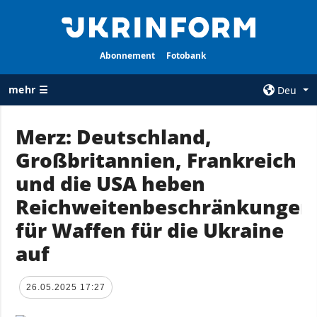
Abonnement
Fotobank
mehr ☰
Deu
×
Merz: Deutschland,
Großbritannien, Frankreich
ALLE
AGENTUR
RUBRIKEN
und die USA heben
Über uns
Krieg
Reichweitenbeschränkungen
Kontakte
Wiederaufbau
für Waffen für die Ukraine
services
der Ukraine
auf
Politik zur
Politik
Vertraulichkeit
und zum Schutz
Wirtschaft
26.05.2025 17:27
personenbezogener
Militär
Daten