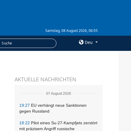
Samstag, 08 August 2026, 06:55
Deu
×
LEISTUNGEN
AKTUELLE NACHRICHTEN
Abonnement
Fotobank
07 August 2026
19:27
EU verhängt neue Sanktionen
gegen Russland
18:22
Pilot eines Su-27-Kampfjets zerstört
mit präzisem Angriff russische