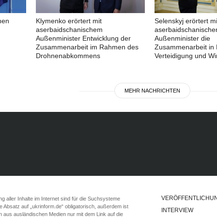
nen
Klymenko erörtert mit
Selenskyj erörtert mi
aserbaidschanischem
aserbaidschanisch
Außenminister Entwicklung der
Außenminister die
Zusammenarbeit im Rahmen des
Zusammenarbeit in 
Drohnenabkommens
Verteidigung und Wir
MEHR NACHRICHTEN
VERÖFFENTLICHU
 aller Inhalte im Internet sind für die Suchsysteme
ste Absatz auf „ukrinform.de“ obligatorisch, außerdem ist
INTERVIEW
n aus ausländischen Medien nur mit dem Link auf die