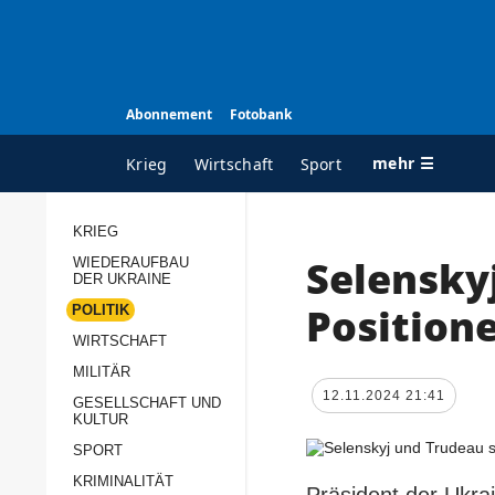
Abonnement
Fotobank
mehr ☰
Krieg
Wirtschaft
Sport
KRIEG
Selensky
WIEDERAUFBAU
ALLE RUBRIKEN
A
DER UKRAINE
Krieg
Ü
Positione
POLITIK
Wiederaufbau der
K
WIRTSCHAFT
Ukraine
MILITÄR
s
12.11.2024 21:41
Politik
GESELLSCHAFT UND
P
KULTUR
Wirtschaft
u
SPORT
p
Militär
KRIMINALITÄT
D
Präsident der Ukr