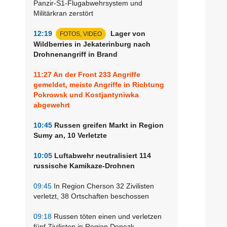
Panzir-S1-Flugabwehrsystem und
Militärkran zerstört
12:19
Lager von
FOTOS, VIDEO
Wildberries in Jekaterinburg nach
Drohnenangriff in Brand
11:27
An der Front 233 Angriffe
gemeldet, meiste Angriffe in Richtung
Pokrowsk und Kostjantyniwka
abgewehrt
10:45
Russen greifen Markt in Region
Sumy an, 10 Verletzte
10:05
Luftabwehr neutralisiert 114
russische Kamikaze-Drohnen
09:45
In Region Cherson 32 Zivilisten
verletzt, 38 Ortschaften beschossen
09:18
Russen töten einen und verletzen
fünf Zivilisten in Region Donezk