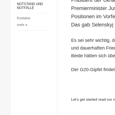
Gesellschaft und Kultur
NOTSTAND UND
Premierminister Ju
NOTFÄLLE
Sport
Positionen im Vorf
Kontakte
Kriminalität
Das gab Selenskyj 
mehr
»
Notstand und Notfälle
Es sei sehr wichtig,
und dauerhaften Frie
Beide hätten sich üb
Der G20-Gipfel findet
Let’s get started read ou