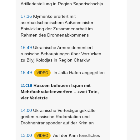
Artilleriestellung in Region Saporischschja
17:36
Klymenko erörtert mit
.
aserbaidschanischem Außenminister
Entwicklung der Zusammenarbeit im
Rahmen des Drohnenabkommens
16:49
Ukrainische Armee dementiert
russische Behauptungen über Vorrücken
zu Bilyj Kolodjas in Region Charkiw
15:49
In Jalta Hafen angegriffen
VIDEO
15:16
Russen befeuern Isjum mit
Mehrfachraketenwerfern – zwei Tote,
vier Verletzte
14:00
Ukrainische Verteidigungskräfte
greifen russische Radarstation und
Drohnentransponder auf der Krim an
13:00
Auf der Krim feindliches
VIDEO