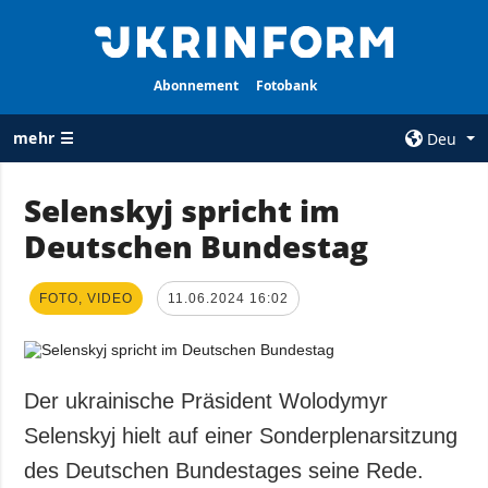
Abonnement
Fotobank
mehr ☰
Deu
×
Selenskyj spricht im
Deutschen Bundestag
ALLE
AGENTUR
RUBRIKEN
Über uns
FOTO, VIDEO
Krieg
11.06.2024 16:02
Kontakte
Wiederaufbau
services
der Ukraine
Politik zur
Politik
Der ukrainische Präsident Wolodymyr
Vertraulichkeit
und zum Schutz
Wirtschaft
Selenskyj hielt auf einer Sonderplenarsitzung
personenbezogener
Militär
des Deutschen Bundestages seine Rede.
Daten