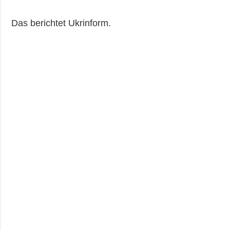
Gesellschaft und
Kultur
Das berichtet Ukrinform.
Sport
Kriminalität
Notstand und
Notfälle
ZUSÄTZLICH
LEISTUNGEN
Veröffentlichungen
Abonnement
Interview
Fotobank
Fotos
Video