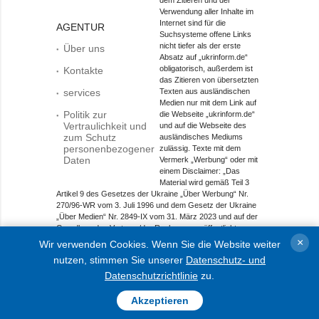
Verwendung aller Inhalte im
Internet sind für die
AGENTUR
Suchsysteme offene Links
nicht tiefer als der erste
Über uns
Absatz auf „ukrinform.de“
obligatorisch, außerdem ist
Kontakte
das Zitieren von übersetzten
services
Texten aus ausländischen
Medien nur mit dem Link auf
Politik zur
die Webseite „ukrinform.de“
Vertraulichkeit und
und auf die Webseite des
zum Schutz
ausländisches Mediums
personenbezogener
zulässig. Texte mit dem
Daten
Vermerk „Werbung“ oder mit
einem Disclaimer: „Das
Material wird gemäß Teil 3
Artikel 9 des Gesetzes der Ukraine „Über Werbung“ Nr.
270/96-WR vom 3. Juli 1996 und dem Gesetz der Ukraine
„Über Medien“ Nr. 2849-IX vom 31. März 2023 und auf der
Grundlage des Vertrags/der Rechnung veröffentlicht.
×
Wir verwenden Cookies. Wenn Sie die Website weiter
Objekt im Bereich Onlinemedien; Medien-ID R40-01421.
nutzen, stimmen Sie unserer
Datenschutz- und
© 2015-2026 Ukrinform. Alle Rechte sind geschützt.
Datenschutzrichtlinie
zu.
Akzeptieren