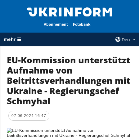
Abonnement
Fotobank
mehr ☰
Deu
×
EU-Kommission unterstützt
Aufnahme von
ALLE
AGENTUR
RUBRIKEN
Beitrittsverhandlungen mit
Über uns
Krieg
Ukraine - Regierungschef
Kontakte
Wiederaufbau
Schmyhal
services
der Ukraine
Politik zur
Politik
Vertraulichkeit
07.06.2024 16:47
und zum Schutz
Wirtschaft
personenbezogener
Militär
Daten