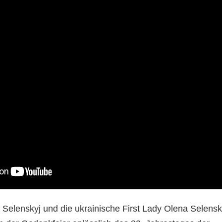
Selenskyj und die ukrainische First Lady Olena Selens