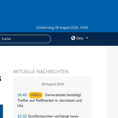
Donnerstag, 06 August 2026, 16:56
Deu
×
LEISTUNGEN
AKTUELLE NACHRICHTEN
Abonnement
s
Fotobank
06 August 2026
16:40
Generalstab bestätigt
VIDEO
Treffer auf Raffinerien in Jaroslawl und
Ufa
15:32
Großbritannien verhängt neue