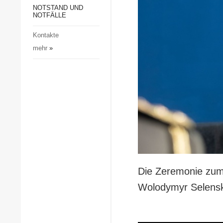
Gesellschaft und Kultur
NOTSTAND UND
NOTFÄLLE
Sport
Kontakte
Kriminalität
mehr
»
Notstand und Notfälle
Die Zeremonie zum
Wolodymyr Selensky