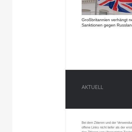
Großbritannien verhängt 
Sanktionen gegen Russlan
AKTUELL
Bei dem Zitieren und der Verwendung
offene Links nicht tiefer als der er
das Zitieren von übersetzten Texte