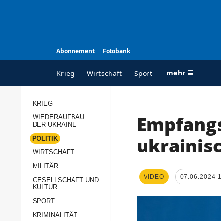
Abonnement
Fotobank
mehr ☰
Krieg
Wirtschaft
Sport
KRIEG
Empfang
WIEDERAUFBAU
ALLE RUBRIKEN
A
DER UKRAINE
Krieg
Ü
ukrainisc
POLITIK
Wiederaufbau der
K
WIRTSCHAFT
Ukraine
MILITÄR
s
VIDEO
07.06.2024 
Politik
GESELLSCHAFT UND
P
KULTUR
Wirtschaft
u
SPORT
p
Militär
KRIMINALITÄT
D