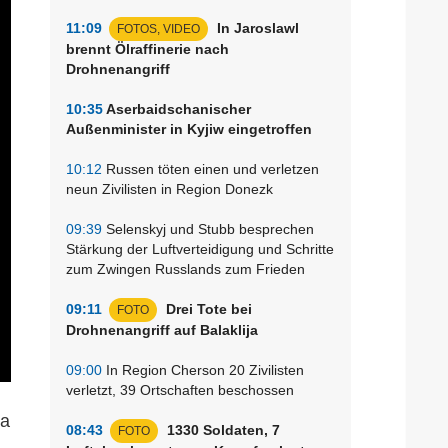
11:09
In Jaroslawl
FOTOS, VIDEO
brennt Ölraffinerie nach
Drohnenangriff
10:35
Aserbaidschanischer
Außenminister in Kyjiw eingetroffen
10:12
Russen töten einen und verletzen
neun Zivilisten in Region Donezk
09:39
Selenskyj und Stubb besprechen
Stärkung der Luftverteidigung und Schritte
zum Zwingen Russlands zum Frieden
09:11
Drei Tote bei
FOTO
Drohnenangriff auf Balaklija
09:00
In Region Cherson 20 Zivilisten
verletzt, 39 Ortschaften beschossen
ka
08:43
1330 Soldaten, 7
FOTO