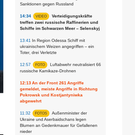
Sanktionen gegen Russland
14:34
Verteidigungskräfte
VIDEO
treffen zwei russische Raffinerien und
Schiffe im Schwarzen Meer – Selenskyj
13:41
In Region Odessa Schiff mit
ukrainischem Weizen angegriffen – ein
Toter, drei Verletzte
12:57
Luftabwehr neutralisiert 66
FOTO
russische Kamikaze-Drohnen
12:13
An der Front 261 Angriffe
gemeldet, meiste Angriffe in Richtung
Pokrowsk und Kostjantyniwka
abgewehrt
11:32
Außenminister der
FOTOS
Ukraine und Aserbaidschans legen
Blumen an Gedenkmauer für Gefallenen
nieder