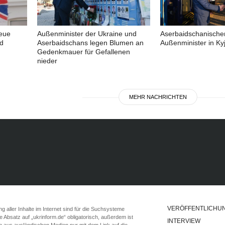
neue
Außenminister der Ukraine und
Aserbaidschanische
d
Aserbaidschans legen Blumen an
Außenminister in Kyj
Gedenkmauer für Gefallenen
nieder
MEHR NACHRICHTEN
VERÖFFENTLICHU
 aller Inhalte im Internet sind für die Suchsysteme
ste Absatz auf „ukrinform.de“ obligatorisch, außerdem ist
INTERVIEW
n aus ausländischen Medien nur mit dem Link auf die