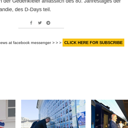
 der Gedenkfeier anlässlich des 80. Jahrestages der
andie, des D-Days teil.
r news at facebook messenger > > >
CLICK HERE FOR SUBSCRIBE