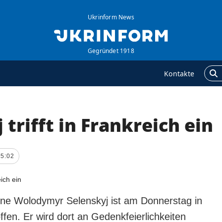
Ukrinform News
Gegründet 1918
Kontakte
 trifft in Frankreich ein
GENTUR
ZUSÄTZLICH
ber uns
Veröffentlichungen
ontakte
Interview
15:02
ervices
Fotos
olitik zur Vertraulichkeit
Video
nd zum Schutz
ine Wolodymyr Selenskyj ist am Donnerstag in
ersonenbezogener
ffen. Er wird dort an Gedenkfeierlichkeiten
aten