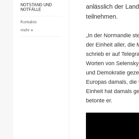
Gesellschaft und Kultur
NOTSTAND UND
anlässlich der Land
NOTFÄLLE
Sport
teilnehmen.
Kontakte
Kriminalität
mehr
»
Notstand und Notfälle
„In der Normandie st
der Einheit aller, di
schrieb er auf Telegr
Worten von Selenskyj 
und Demokratie gezeig
Europas damals, die U
Einheit hat damals g
betonte er.