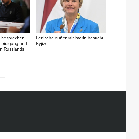
b besprechen
Lettische Außenministerin besucht
rteidigung und
Kyjiw
en Russlands