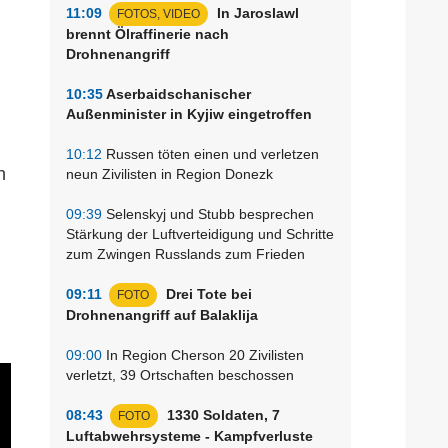
11:09
In Jaroslawl
FOTOS, VIDEO
brennt Ölraffinerie nach
Drohnenangriff
10:35
Aserbaidschanischer
Außenminister in Kyjiw eingetroffen
10:12
Russen töten einen und verletzen
h
neun Zivilisten in Region Donezk
09:39
Selenskyj und Stubb besprechen
Stärkung der Luftverteidigung und Schritte
zum Zwingen Russlands zum Frieden
09:11
Drei Tote bei
FOTO
Drohnenangriff auf Balaklija
09:00
In Region Cherson 20 Zivilisten
verletzt, 39 Ortschaften beschossen
08:43
1330 Soldaten, 7
FOTO
Luftabwehrsysteme - Kampfverluste