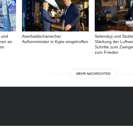
 und
Aserbaidschanischer
Selenskyj und Stub
men an
Außenminister in Kyjiw eingetroffen
Stärkung der Luftve
en
Schritte zum Zwing
zum Frieden
MEHR NACHRICHTEN