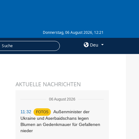
Donnerstag, 06 August 2026, 12:21
Deu
×
LEISTUNGEN
AKTUELLE NACHRICHTEN
Abonnement
Fotobank
06 August 2026
11:32
Außenminister der
FOTOS
Ukraine und Aserbaidschans legen
Blumen an Gedenkmauer für Gefallenen
nieder