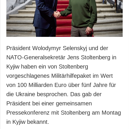
Gesellschaft und
Kultur
Sport
Kriminalität
Notstand und
Notfälle
Präsident Wolodymyr Selenskyj und der
ZUSÄTZLICH
LEISTUNGEN
NATO-Generalsekretär Jens Stoltenberg in
Veröffentlichungen
Abonnement
Kyjiw haben ein von Stoltenberg
Interview
Fotobank
vorgeschlagenes Militärhilfepaket im Wert
Fotos
von 100 Milliarden Euro über fünf Jahre für
Video
die Ukraine besprochen. Das gab der
Präsident bei einer gemeinsamen
Pressekonferenz mit Stoltenberg am Montag
in Kyjiw bekannt.