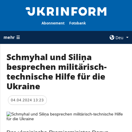
Abonnement
Fotobank
mehr ☰
Deu
×
Schmyhal und Siliņa
besprechen militärisch-
ALLE
AGENTUR
RUBRIKEN
technische Hilfe für die
Über uns
Krieg
Ukraine
Kontakte
Wiederaufbau
services
der Ukraine
04.04.2024 13:23
Politik zur
Politik
Vertraulichkeit
und zum Schutz
Wirtschaft
personenbezogener
Militär
Daten