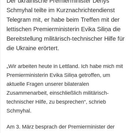
Der ukrainische Premierminister Denys
Gesellschaft und
Schmyhal teilte im Kurznachrichtendienst
Kultur
Telegram mit, er habe beim Treffen mit der
Sport
lettischen Premierministerin Evika Siliņa die
Kriminalität
Bereitstellung militärisch-technischer Hilfe für
Notstand und
Notfälle
die Ukraine erörtert.
ZUSÄTZLICH
LEISTUNGEN
„Wir arbeiten heute in Lettland. Ich habe mich mit
Veröffentlichungen
Abonnement
Premierministerin Evika Siliņa getroffen, um
Interview
Fotobank
aktuelle Fragen unserer bilateralen
Fotos
Zusammenarbeit, einschließlich militärisch-
Video
technischer Hilfe, zu besprechen“, schrieb
Schmyhal.
Am 3. März besprach der Premierminister der