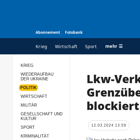
Abonnement
Fotobank
mehr ☰
Krieg
Wirtschaft
Sport
KRIEG
Lkw-Verk
WIEDERAUFBAU
ALLE RUBRIKEN
A
DER UKRAINE
Krieg
Ü
Grenzübe
POLITIK
Wiederaufbau der
K
WIRTSCHAFT
blockiert
Ukraine
MILITÄR
s
Politik
GESELLSCHAFT UND
P
KULTUR
Wirtschaft
u
12.03.2024 13:59
SPORT
p
Militär
KRIMINALITÄT
D