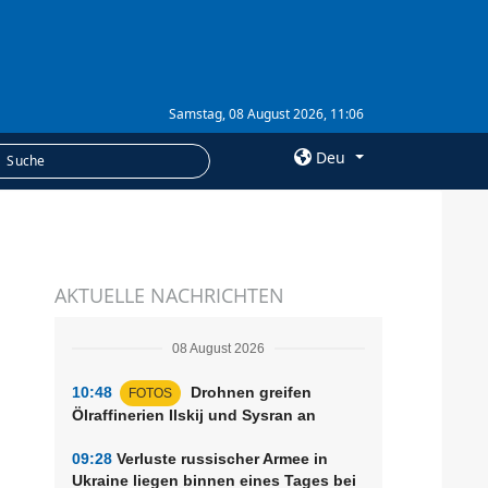
Samstag, 08 August 2026, 11:06
Deu
×
LEISTUNGEN
AKTUELLE NACHRICHTEN
Abonnement
Fotobank
08 August 2026
10:48
Drohnen greifen
FOTOS
Ölraffinerien Ilskij und Sysran an
09:28
Verluste russischer Armee in
Ukraine liegen binnen eines Tages bei