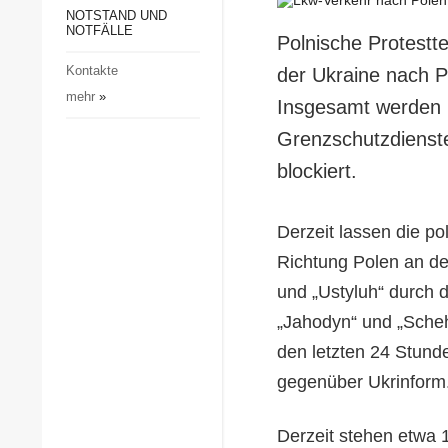
Gesellschaft und Kultur
NOTSTAND UND
NOTFÄLLE
Polnische Protestt
Sport
Kontakte
der Ukraine nach P
Kriminalität
mehr
»
Insgesamt werden 
Notstand und Notfälle
Grenzschutzdienst
blockiert.
Derzeit lassen die po
Richtung Polen an d
und „Ustyluh“ durch
„Jahodyn“ und „Scheh
den letzten 24 Stund
gegenüber Ukrinform
Derzeit stehen etwa 