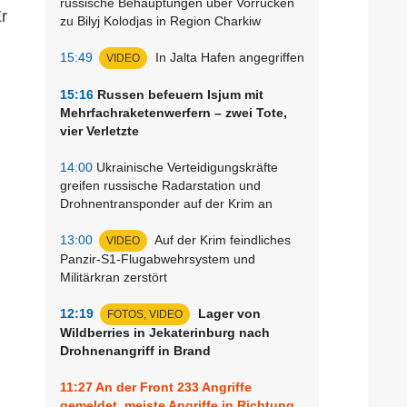
russische Behauptungen über Vorrücken
r
zu Bilyj Kolodjas in Region Charkiw
15:49
In Jalta Hafen angegriffen
VIDEO
15:16
Russen befeuern Isjum mit
Mehrfachraketenwerfern – zwei Tote,
vier Verletzte
14:00
Ukrainische Verteidigungskräfte
greifen russische Radarstation und
Drohnentransponder auf der Krim an
13:00
Auf der Krim feindliches
VIDEO
Panzir-S1-Flugabwehrsystem und
Militärkran zerstört
12:19
Lager von
FOTOS, VIDEO
Wildberries in Jekaterinburg nach
Drohnenangriff in Brand
11:27
An der Front 233 Angriffe
gemeldet, meiste Angriffe in Richtung