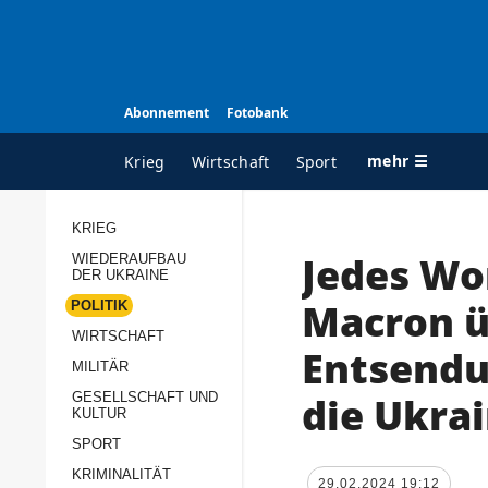
Abonnement
Fotobank
mehr ☰
Krieg
Wirtschaft
Sport
KRIEG
Jedes Wo
WIEDERAUFBAU
ALLE RUBRIKEN
A
DER UKRAINE
Krieg
Ü
Macron ü
POLITIK
Wiederaufbau der
K
WIRTSCHAFT
Entsendu
Ukraine
MILITÄR
s
Politik
die Ukra
GESELLSCHAFT UND
P
KULTUR
Wirtschaft
u
SPORT
p
Militär
KRIMINALITÄT
D
29.02.2024 19:12