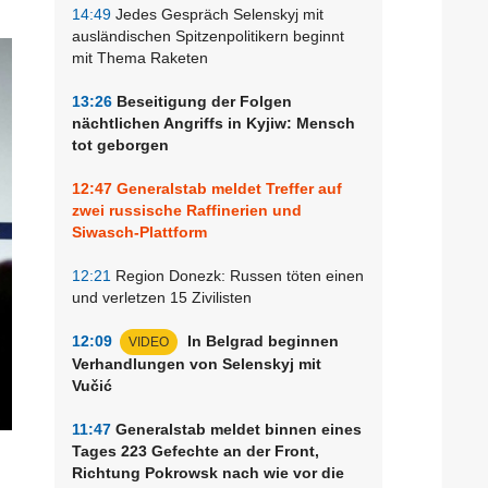
14:49
Jedes Gespräch Selenskyj mit
ausländischen Spitzenpolitikern beginnt
mit Thema Raketen
13:26
Beseitigung der Folgen
nächtlichen Angriffs in Kyjiw: Mensch
tot geborgen
12:47
Generalstab meldet Treffer auf
zwei russische Raffinerien und
Siwasch-Plattform
12:21
Region Donezk: Russen töten einen
und verletzen 15 Zivilisten
12:09
In Belgrad beginnen
VIDEO
Verhandlungen von Selenskyj mit
Vučić
11:47
Generalstab meldet binnen eines
Tages 223 Gefechte an der Front,
Richtung Pokrowsk nach wie vor die