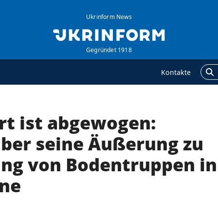
Ukrinform News
Gegründet 1918
Kontakte
rt ist abgewogen:
GENTUR
ZUSÄTZLICH
ber uns
Veröffentlichungen
ber seine Äußerung zu
ontakte
Interview
ng von Bodentruppen in
ervices
Fotos
ine
olitik zur Vertraulichkeit
Video
nd zum Schutz
ersonenbezogener
aten