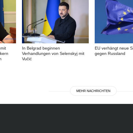
mit
In Belgrad beginnen
EU verhängt neue S
ikern
Verhandlungen von Selenskyj mit
gegen Russland
n
Vučić
MEHR NACHRICHTEN