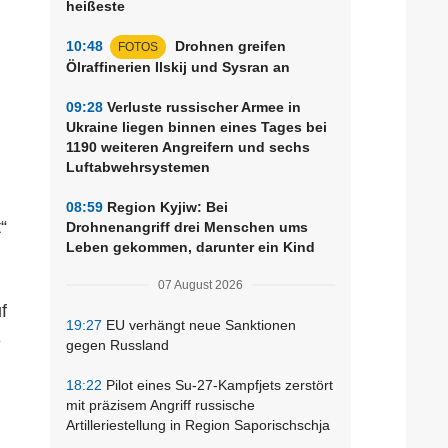
heißeste
10:48
Drohnen greifen
FOTOS
Ölraffinerien Ilskij und Sysran an
09:28
Verluste russischer Armee in
Ukraine liegen binnen eines Tages bei
1190 weiteren Angreifern und sechs
Luftabwehrsystemen
08:59
Region Kyjiw: Bei
“
Drohnenangriff drei Menschen ums
Leben gekommen, darunter ein Kind
07 August 2026
f
19:27
EU verhängt neue Sanktionen
e
gegen Russland
18:22
Pilot eines Su-27-Kampfjets zerstört
mit präzisem Angriff russische
Artilleriestellung in Region Saporischschja